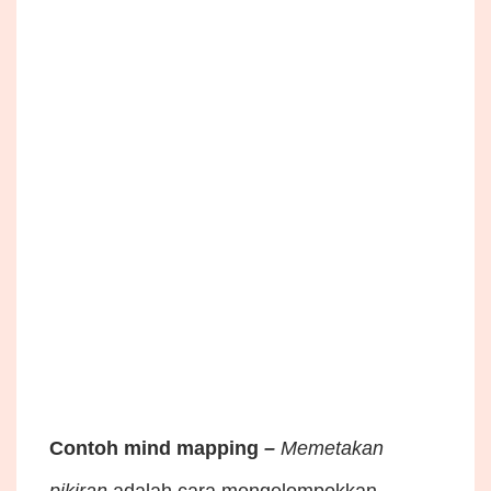
Contoh mind mapping
–
Memetakan
pikiran
adalah cara mengelompokkan