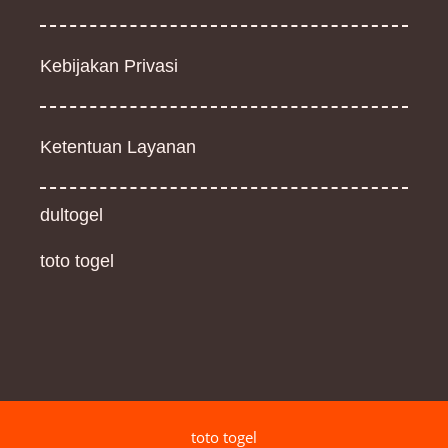
Kebijakan Privasi
Ketentuan Layanan
dultogel
toto togel
toto togel