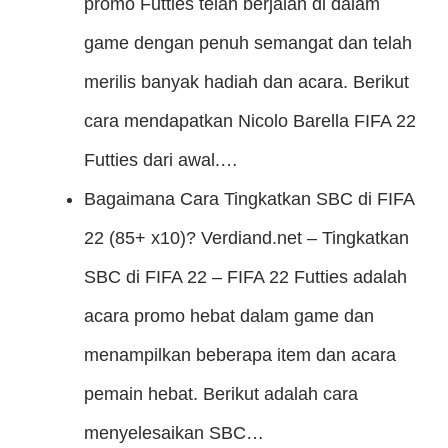
promo Futties telah berjalan di dalam
game dengan penuh semangat dan telah
merilis banyak hadiah dan acara. Berikut
cara mendapatkan Nicolo Barella FIFA 22
Futties dari awal.…
Bagaimana Cara Tingkatkan SBC di FIFA
22 (85+ x10)?
Verdiand.net – Tingkatkan
SBC di FIFA 22 – FIFA 22 Futties adalah
acara promo hebat dalam game dan
menampilkan beberapa item dan acara
pemain hebat. Berikut adalah cara
menyelesaikan SBC…