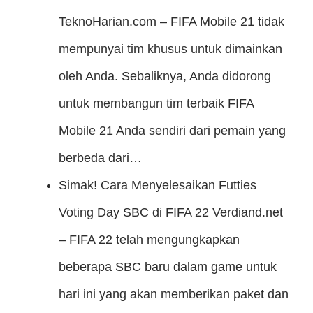
TeknoHarian.com – FIFA Mobile 21 tidak
mempunyai tim khusus untuk dimainkan
oleh Anda. Sebaliknya, Anda didorong
untuk membangun tim terbaik FIFA
Mobile 21 Anda sendiri dari pemain yang
berbeda dari…
Simak! Cara Menyelesaikan Futties
Voting Day SBC di FIFA 22
Verdiand.net
– FIFA 22 telah mengungkapkan
beberapa SBC baru dalam game untuk
hari ini yang akan memberikan paket dan