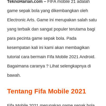
TeknoHarian.com –
FIFA mobile 21 adalah
game sepak bola yang dikembangkan oleh
Electronic Arts. Game ini merupakan salah satu
yang terbaik dan sangat populer terutama bagi
para pecinta game sepak bola. Pada
kesempatan kali ini kami akan membagikan
tutorial cara bermain Fifa Mobile 2021 Android.
Bagaimana caranya ? Lihat selengkapnya di
bawah.
Tentang Fifa Mobile 2021
Fifa Mobile 2021 merupakan game sepak bola