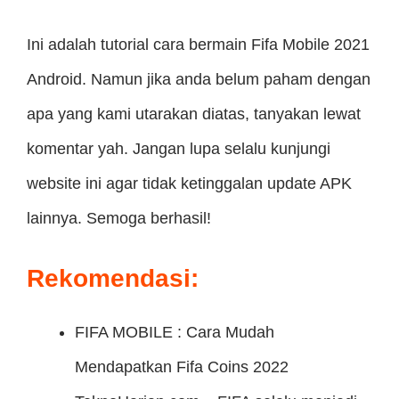
Ini adalah tutorial cara bermain Fifa Mobile 2021
Android. Namun jika anda belum paham dengan
apa yang kami utarakan diatas, tanyakan lewat
komentar yah. Jangan lupa selalu kunjungi
website ini agar tidak ketinggalan update APK
lainnya. Semoga berhasil!
Rekomendasi:
FIFA MOBILE : Cara Mudah
Mendapatkan Fifa Coins 2022