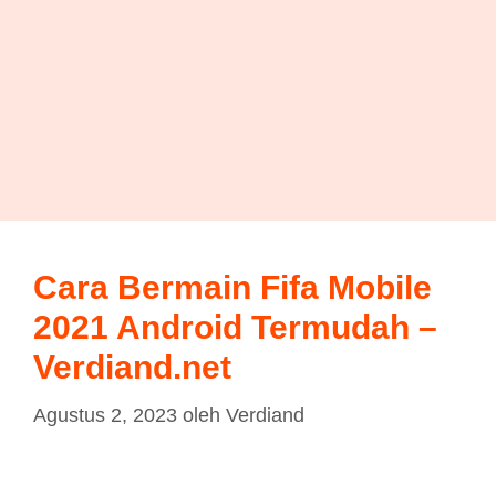
Cara Bermain Fifa Mobile
2021 Android Termudah –
Verdiand.net
Agustus 2, 2023
oleh
Verdiand