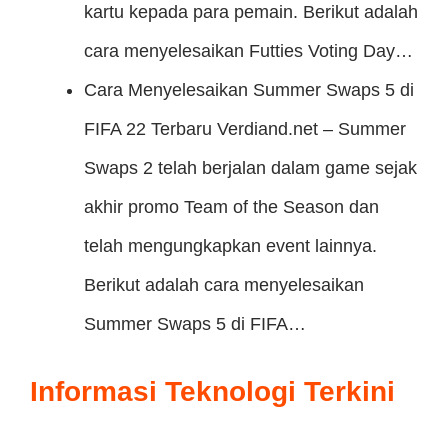
kartu kepada para pemain. Berikut adalah
cara menyelesaikan Futties Voting Day…
Cara Menyelesaikan Summer Swaps 5 di
FIFA 22 Terbaru
Verdiand.net – Summer
Swaps 2 telah berjalan dalam game sejak
akhir promo Team of the Season dan
telah mengungkapkan event lainnya.
Berikut adalah cara menyelesaikan
Summer Swaps 5 di FIFA…
Informasi Teknologi Terkini