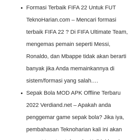
Formasi Terbaik FIFA 22 Untuk FUT
TeknoHarian.com – Mencari formasi
terbaik FIFA 22 ? Di FIFA Ultimate Team,
mengemas pemain seperti Messi,
Ronaldo, dan Mbappe tidak akan berarti
banyak jika Anda memainkannya di
sistem/formasi yang salah.…
Sepak Bola MOD APK Offline Terbaru
2022
Verdiand.net – Apakah anda
penggemar game sepak bola? Jika iya,
pembahasan Teknoharian kali ini akan