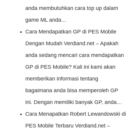
anda membutuhkan cara top up dalam
game ML anda…
Cara Mendapatkan GP di PES Mobile
Dengan Mudah
Verdiand.net – Apakah
anda sedang mencari cara mendapatkan
GP di PES Mobile? Kali ini kami akan
memberikan informasi tentang
bagaimana anda bisa memperoleh GP
ini. Dengan memiliki banyak GP, anda…
Cara Menapatkan Robert Lewandowski di
PES Mobile Terbaru
Verdiand.net –