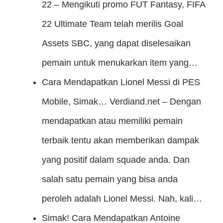
22 – Mengikuti promo FUT Fantasy, FIFA
22 Ultimate Team telah merilis Goal
Assets SBC, yang dapat diselesaikan
pemain untuk menukarkan item yang…
Cara Mendapatkan Lionel Messi di PES
Mobile, Simak…
Verdiand.net – Dengan
mendapatkan atau memiliki pemain
terbaik tentu akan memberikan dampak
yang positif dalam squade anda. Dan
salah satu pemain yang bisa anda
peroleh adalah Lionel Messi. Nah, kali…
Simak! Cara Mendapatkan Antoine