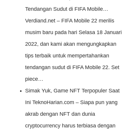
Tendangan Sudut di FIFA Mobile…
Verdiand.net – FIFA Mobile 22 merilis
musim baru pada hari Selasa 18 Januari
2022, dan kami akan mengungkapkan
tips terbaik untuk mempertahankan
tendangan sudut di FIFA Mobile 22. Set
piece…
Simak Yuk, Game NFT Terpopuler Saat
Ini
TeknoHarian.com – Siapa pun yang
akrab dengan NFT dan dunia
cryptocurrency harus terbiasa dengan