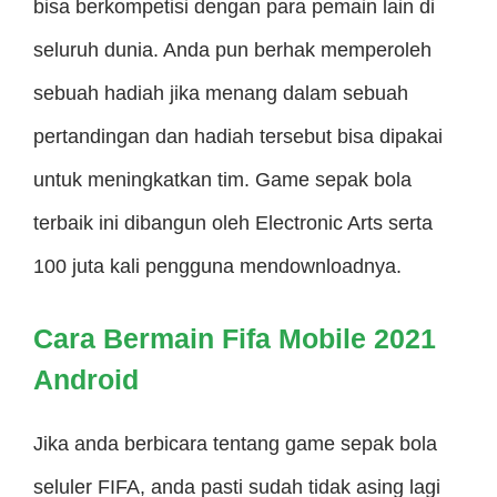
bisa berkompetisi dengan para pemain lain di
seluruh dunia. Anda pun berhak memperoleh
sebuah hadiah jika menang dalam sebuah
pertandingan dan hadiah tersebut bisa dipakai
untuk meningkatkan tim. Game sepak bola
terbaik ini dibangun oleh Electronic Arts serta
100 juta kali pengguna mendownloadnya.
Cara Bermain Fifa Mobile 2021
Android
Jika anda berbicara tentang game sepak bola
seluler FIFA, anda pasti sudah tidak asing lagi