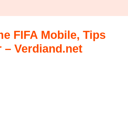
e FIFA Mobile, Tips
 – Verdiand.net