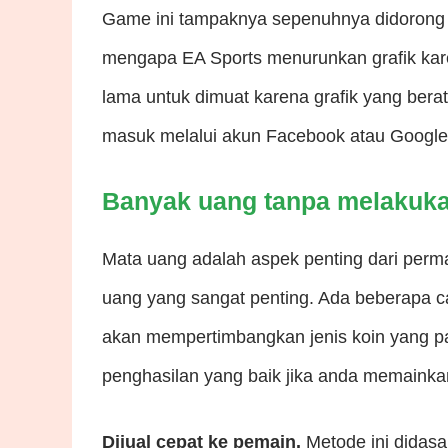
Game ini tampaknya sepenuhnya didorong o
mengapa EA Sports menurunkan grafik ka
lama untuk dimuat karena grafik yang ber
masuk melalui akun Facebook atau Google
Banyak uang tanpa melakuka
Mata uang adalah aspek penting dari perma
uang yang sangat penting. Ada beberapa car
akan mempertimbangkan jenis koin yang pa
penghasilan yang baik jika anda memainkan
Dijual cepat ke pemain.
Metode ini didasa