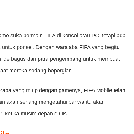
e suka bermain FIFA di konsol atau PC, tetapi ada
 untuk ponsel. Dengan waralaba FIFA yang begitu
an ide bagus dari para pengembang untuk membuat
saat mereka sedang bepergian.
berapa yang mirip dengan gamenya, FIFA Mobile telah
main akan senang mengetahui bahwa itu akan
 ketika musim depan dirilis.