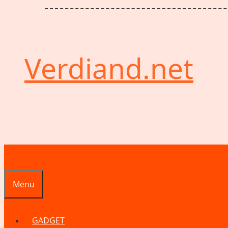
Verdiand.net
Menu
GADGET