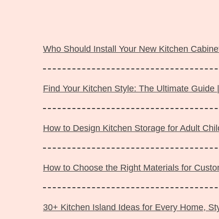
Langsung
ke
Who Should Install Your New Kitchen Cabinet
isi
Find Your Kitchen Style: The Ultimate Guide 
How to Design Kitchen Storage for Adult Ch
How to Choose the Right Materials for Custo
30+ Kitchen Island Ideas for Every Home, Sty