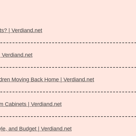
s? | Verdiand.net
| Verdiand.net
ildren Moving Back Home | Verdiand.net
m Cabinets | Verdiand.net
le, and Budget | Verdiand.net