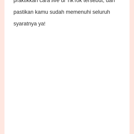
praktikkan cara
live
di TikTok tersebut, dan
pastikan kamu sudah memenuhi seluruh
syaratnya ya!