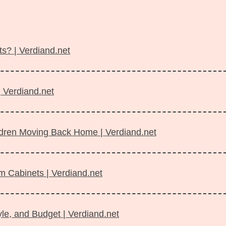
s? | Verdiand.net
| Verdiand.net
ildren Moving Back Home | Verdiand.net
m Cabinets | Verdiand.net
le, and Budget | Verdiand.net