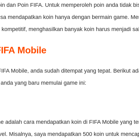
in dan Poin FIFA. Untuk memperoleh poin anda tidak 
bisa mendapatkan koin hanya dengan bermain game. Me
 kompetitif, menghasilkan banyak koin harus menjadi sal
IFA Mobile
FA Mobile, anda sudah ditempat yang tepat. Berikut ada
 anda yang baru memulai game ini:
 adalah cara mendapatkan koin di FIFA Mobile yang te
el. Misalnya, saya mendapatkan 500 koin untuk mencapai 