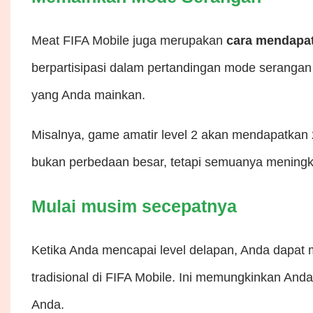
Meat FIFA Mobile juga merupakan
cara mendapat
berpartisipasi dalam pertandingan mode serangan
yang Anda mainkan.
Misalnya, game amatir level 2 akan mendapatkan 
bukan perbedaan besar, tetapi semuanya meningk
Mulai musim secepatnya
Ketika Anda mencapai level delapan, Anda dapat
tradisional di FIFA Mobile. Ini memungkinkan Anda 
Anda.