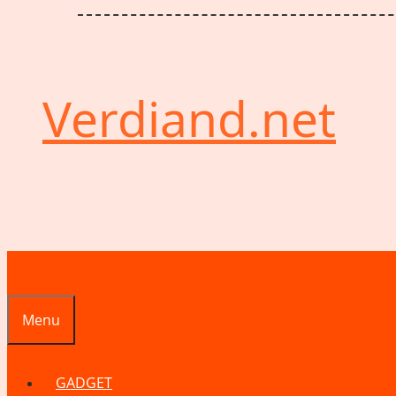
Verdiand.net
Menu
GADGET