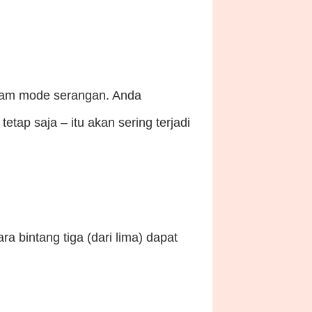
dalam mode serangan. Anda
 tetap saja – itu akan sering terjadi
 bintang tiga (dari lima) dapat