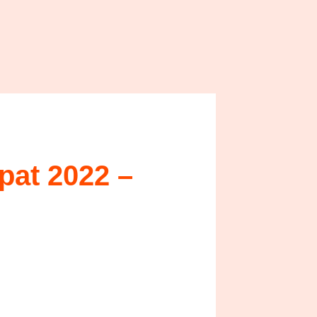
pat 2022 –