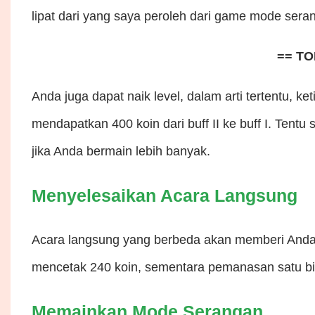
lipat dari yang saya peroleh dari game mode sera
== TO
Anda juga dapat naik level, dalam arti tertentu,
mendapatkan 400 koin dari buff II ke buff I. Tentu sa
jika Anda bermain lebih banyak.
Menyelesaikan Acara Langsung
Acara langsung yang berbeda akan memberi Anda ju
mencetak 240 koin, sementara pemanasan satu bin
Memainkan Mode Serangan