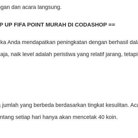
ngan dan acara langsung.
P UP FIFA POINT MURAH DI CODASHOP ==
 ketika Anda mendapatkan peningkatan dengan berhasil 
ja, naik level adalah peristiwa yang relatif jarang, tetapi
mlah yang berbeda berdasarkan tingkat kesulitan. Acara
tang setiap hari hanya akan mencetak 40 koin.