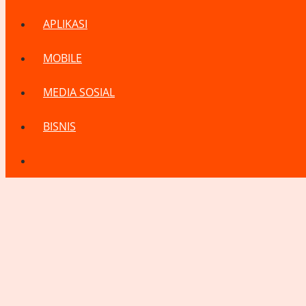
APLIKASI
MOBILE
MEDIA SOSIAL
BISNIS