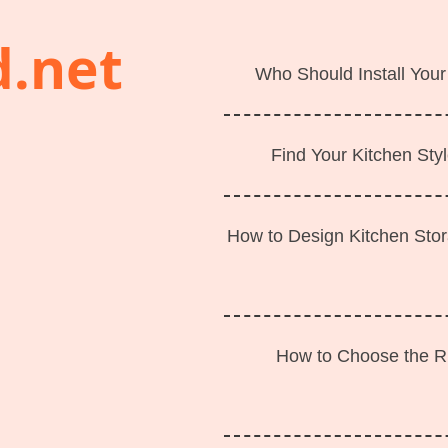
d.net
Who Should Install Your
Find Your Kitchen Styl
How to Design Kitchen Sto
How to Choose the Ri