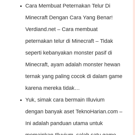
Cara Membuat Peternakan Telur Di
Minecraft Dengan Cara Yang Benar!
Verdiand.net – Cara membuat
peternakan telur di Minecraft – Tidak
seperti kebanyakan monster pasif di
Minecraft, ayam adalah monster hewan
ternak yang paling cocok di dalam game
karena mereka tidak…
Yuk, simak cara bermain Illuvium
dengan banyak aset
TeknoHarian.com –
Ini adalah panduan utama untuk
memainkan Illuvium, salah satu game