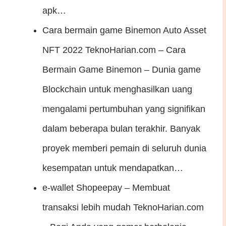
apk…
Cara bermain game Binemon Auto Asset
NFT 2022
TeknoHarian.com – Cara
Bermain Game Binemon – Dunia game
Blockchain untuk menghasilkan uang
mengalami pertumbuhan yang signifikan
dalam beberapa bulan terakhir. Banyak
proyek memberi pemain di seluruh dunia
kesempatan untuk mendapatkan…
e-wallet Shopeepay – Membuat
transaksi lebih mudah
TeknoHarian.com