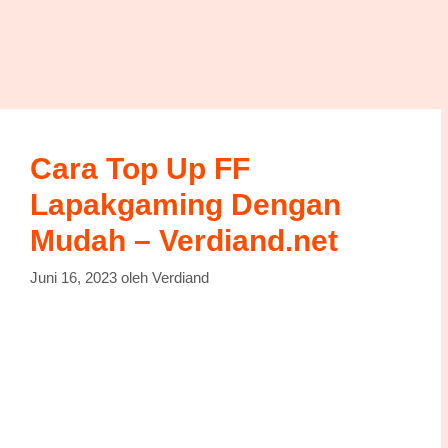
Cara Top Up FF
Lapakgaming Dengan
Mudah – Verdiand.net
Juni 16, 2023
oleh
Verdiand