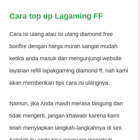
Cara top up Lagaming FF
Cara isi ulang atau isi ulang diamond free
bonfire dengan harga murah sangat mudah
ketika anda masuk dan mengunjungi website
layanan refill lapakgaming diamond ff, nah kami
akan memberikan tips cara isi ulangnya.
Namun, jika Anda masih merasa bingung dan
tidak mengerti, jangan khawatir karena kami
telah menyiapkan langkah-langkahnya di sini.
Setelah itu anda bisa langsung mengikuti