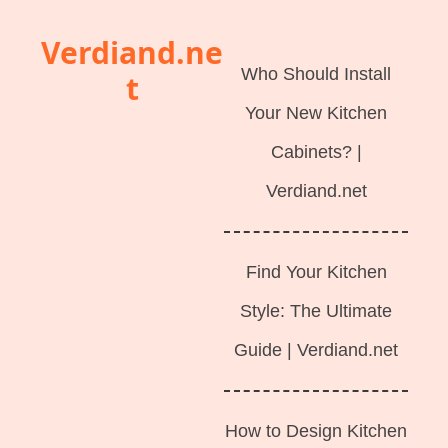
Langsung
Verdiand.ne
ke
Who Should Install
t
isi
Your New Kitchen
Cabinets? |
Verdiand.net
Find Your Kitchen
Style: The Ultimate
Guide | Verdiand.net
How to Design Kitchen