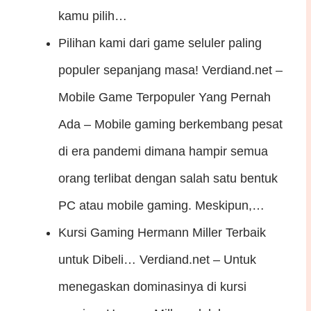
kamu pilih…
Pilihan kami dari game seluler paling
populer sepanjang masa!
Verdiand.net –
Mobile Game Terpopuler Yang Pernah
Ada – Mobile gaming berkembang pesat
di era pandemi dimana hampir semua
orang terlibat dengan salah satu bentuk
PC atau mobile gaming. Meskipun,…
Kursi Gaming Hermann Miller Terbaik
untuk Dibeli…
Verdiand.net – Untuk
menegaskan dominasinya di kursi