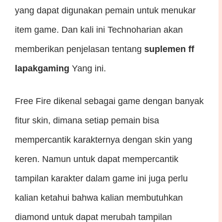
yang dapat digunakan pemain untuk menukar
item game. Dan kali ini Technoharian akan
memberikan penjelasan tentang
suplemen ff
lapakgaming
Yang ini.
Free Fire dikenal sebagai game dengan banyak
fitur skin, dimana setiap pemain bisa
mempercantik karakternya dengan skin yang
keren. Namun untuk dapat mempercantik
tampilan karakter dalam game ini juga perlu
kalian ketahui bahwa kalian membutuhkan
diamond untuk dapat merubah tampilan