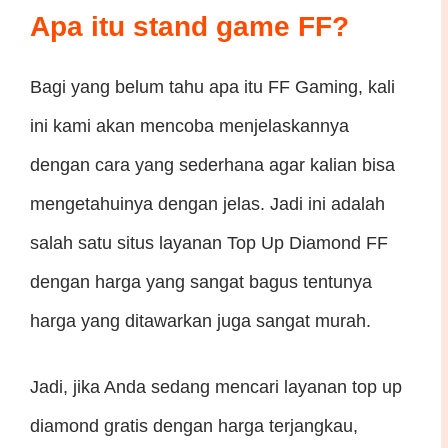
Apa itu stand game FF?
Bagi yang belum tahu apa itu FF Gaming, kali
ini kami akan mencoba menjelaskannya
dengan cara yang sederhana agar kalian bisa
mengetahuinya dengan jelas. Jadi ini adalah
salah satu situs layanan Top Up Diamond FF
dengan harga yang sangat bagus tentunya
harga yang ditawarkan juga sangat murah.
Jadi, jika Anda sedang mencari layanan top up
diamond gratis dengan harga terjangkau,