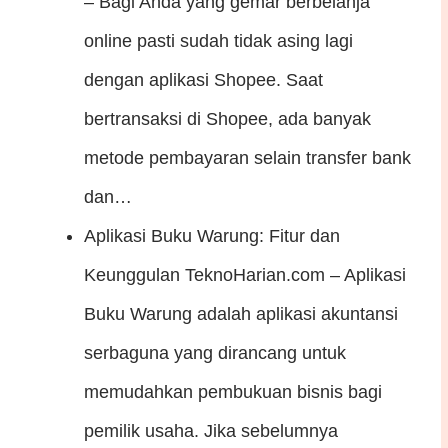
– Bagi Anda yang gemar berbelanja
online pasti sudah tidak asing lagi
dengan aplikasi Shopee. Saat
bertransaksi di Shopee, ada banyak
metode pembayaran selain transfer bank
dan…
Aplikasi Buku Warung: Fitur dan
Keunggulan
TeknoHarian.com – Aplikasi
Buku Warung adalah aplikasi akuntansi
serbaguna yang dirancang untuk
memudahkan pembukuan bisnis bagi
pemilik usaha. Jika sebelumnya