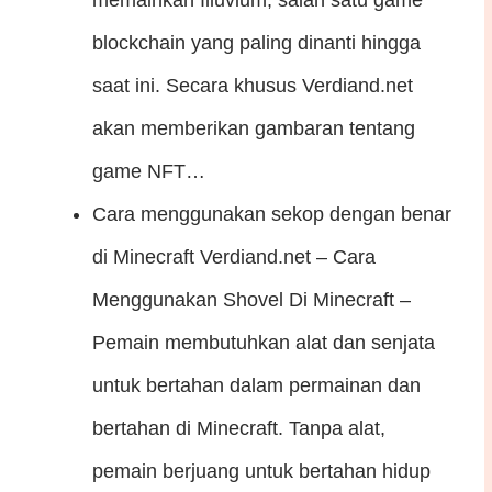
blockchain yang paling dinanti hingga
saat ini. Secara khusus Verdiand.net
akan memberikan gambaran tentang
game NFT…
Cara menggunakan sekop dengan benar
di Minecraft
Verdiand.net – Cara
Menggunakan Shovel Di Minecraft –
Pemain membutuhkan alat dan senjata
untuk bertahan dalam permainan dan
bertahan di Minecraft. Tanpa alat,
pemain berjuang untuk bertahan hidup