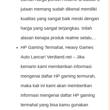
jutaan memang sudah dikenal memiliki
kualitas yang sangat baik meski dengan
harga yang sangat terjangkau. Inilah
alasan kenapa produk realme selalu…
HP Gaming Termahal, Heavy Games
Auto Lancar!
Verdiand.net – Jika
kemarin kami memberikan informasi
mengenai daftar HP gaming termurah,
maka kali ini kami akan memberikan
informasi mengenai daftar HP gaming
termahal yang bisa kamu gunakan