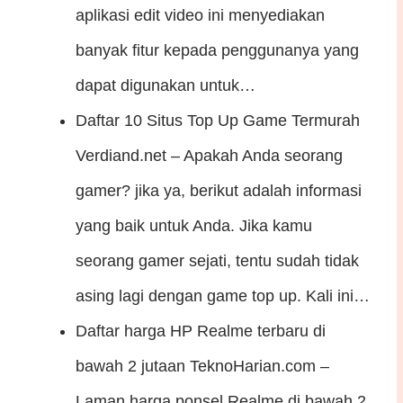
aplikasi edit video ini menyediakan
banyak fitur kepada penggunanya yang
dapat digunakan untuk…
Daftar 10 Situs Top Up Game Termurah
Verdiand.net – Apakah Anda seorang
gamer? jika ya, berikut adalah informasi
yang baik untuk Anda. Jika kamu
seorang gamer sejati, tentu sudah tidak
asing lagi dengan game top up. Kali ini…
Daftar harga HP Realme terbaru di
bawah 2 jutaan
TeknoHarian.com –
Laman harga ponsel Realme di bawah 2