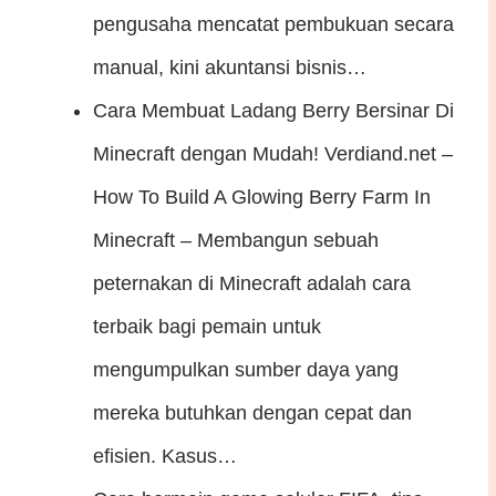
pengusaha mencatat pembukuan secara
manual, kini akuntansi bisnis…
Cara Membuat Ladang Berry Bersinar Di
Minecraft dengan Mudah!
Verdiand.net –
How To Build A Glowing Berry Farm In
Minecraft – Membangun sebuah
peternakan di Minecraft adalah cara
terbaik bagi pemain untuk
mengumpulkan sumber daya yang
mereka butuhkan dengan cepat dan
efisien. Kasus…