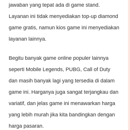
jawaban yang tepat ada di game stand.
Layanan ini tidak menyediakan top-up diamond
game gratis, namun kios game ini menyediakan
layanan lainnya.
Begitu banyak game online populer lainnya
seperti Mobile Legends, PUBG, Call of Duty
dan masih banyak lagi yang tersedia di dalam
game ini. Harganya juga sangat terjangkau dan
variatif, dan jelas game ini menawarkan harga
yang lebih murah jika kita bandingkan dengan
harga pasaran.