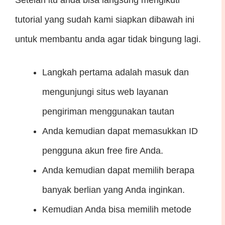
tutorial yang sudah kami siapkan dibawah ini
untuk membantu anda agar tidak bingung lagi.
Langkah pertama adalah masuk dan
mengunjungi situs web layanan
pengiriman menggunakan tautan
Anda kemudian dapat memasukkan ID
pengguna akun free fire Anda.
Anda kemudian dapat memilih berapa
banyak berlian yang Anda inginkan.
Kemudian Anda bisa memilih metode