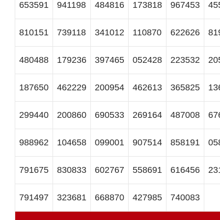
653591
941198
484816
173818
967453
45
810151
739118
341012
110870
622626
81
480488
179236
397465
052428
223532
20
187650
462229
200954
462613
365825
13
299440
200860
690533
269164
487008
67
988962
104658
099001
907514
858191
05
791675
830833
602767
558691
616456
23
791497
323681
668870
427985
740083