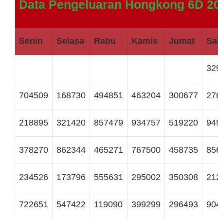
Data Pengeluaran Hongkong 6D 2
Senin
Selasa
Rabu
Kamis
Jumat
Sa
32
704509
168730
494851
463204
300677
27
218895
321420
857479
934757
519220
94
378270
862344
465271
767500
458735
85
234526
173796
555631
295002
350308
21
722651
547422
119090
399299
296493
90