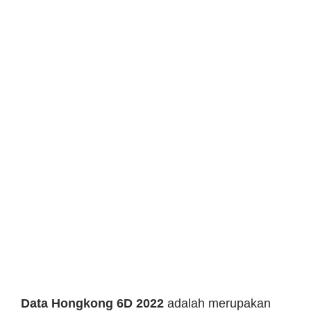
Data Hongkong 6D 2022
adalah merupakan