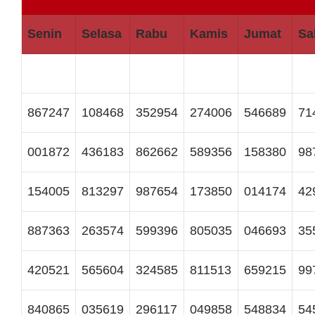
Senin
Selasa
Rabu
Kamis
Jumat
Sa
867247
108468
352954
274006
546689
71
001872
436183
862662
589356
158380
98
154005
813297
987654
173850
014174
42
887363
263574
599396
805035
046693
35
420521
565604
324585
811513
659215
99
840865
035619
296117
049858
548834
54