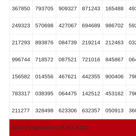
367850
793705
909327
871243
165488
49
249323
570698
427067
694689
986702
59
217293
893876
084739
219214
212463
03
996744
718572
087521
721016
845867
06
156582
014556
467621
442355
900406
79
783317
038395
064475
142512
453162
79
211277
328498
623306
632357
050913
36
Data Pengeluaran HK 6D 2023