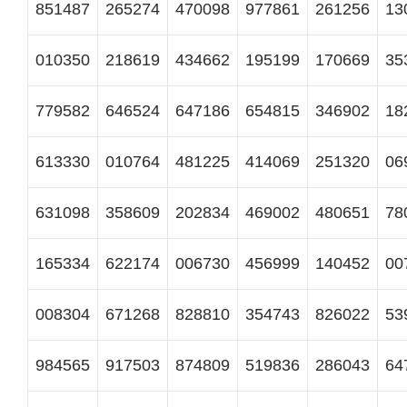
851487
265274
470098
977861
261256
13
010350
218619
434662
195199
170669
35
779582
646524
647186
654815
346902
18
613330
010764
481225
414069
251320
06
631098
358609
202834
469002
480651
78
165334
622174
006730
456999
140452
00
008304
671268
828810
354743
826022
53
984565
917503
874809
519836
286043
64