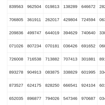
839563
962504
019813
138289
646672
28
706805
361911
262017
429804
724594
06
209836
499747
644019
394629
740640
33
071026
807234
070181
036426
691652
06
726008
716538
713882
707413
301881
89
893278
904913
083875
338829
601995
33
873527
624175
828250
666541
924104
60
652035
896877
794026
547346
970687
03