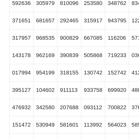
592636
305979
810096
253580
348762
83
371651
681657
292465
315917
943795
12
317957
968535
900829
667085
116206
57
143178
962169
390839
505868
719233
03
017994
954199
318155
130742
152742
41
395127
104602
911113
933758
699920
48
476932
342580
207688
093112
700822
37
151472
530949
581601
113992
564023
58