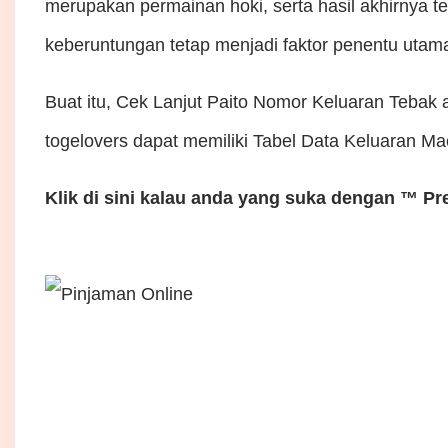
merupakan permainan hoki, serta hasil akhirnya t
keberuntungan tetap menjadi faktor penentu utam
Buat itu, Cek Lanjut Paito Nomor Keluaran Tebak
togelovers dapat memiliki Tabel Data Keluaran Ma
Klik di sini kalau anda yang suka dengan ™ Pre