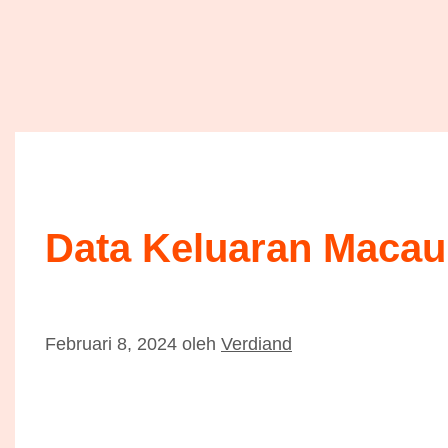
Data Keluaran Macau 
Februari 8, 2024
oleh
Verdiand