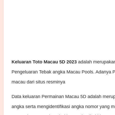
Keluaran Toto Macau 5D 2023
adalah merupakan 
Pengeluaran Tebak angka Macau Pools. Adanya Pa
macau dari situs resminya
Data keluaran Permainan Macau 5D adalah merup
angka serta mengidentifikasi angka nomor yang me