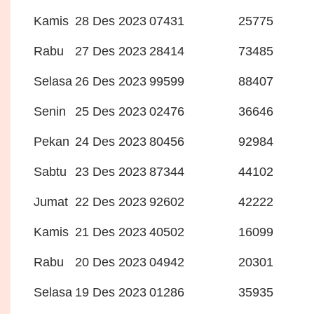
Kamis
28 Des 2023
07431
25775
Rabu
27 Des 2023
28414
73485
Selasa
26 Des 2023
99599
88407
Senin
25 Des 2023
02476
36646
Pekan
24 Des 2023
80456
92984
Sabtu
23 Des 2023
87344
44102
Jumat
22 Des 2023
92602
42222
Kamis
21 Des 2023
40502
16099
Rabu
20 Des 2023
04942
20301
Selasa
19 Des 2023
01286
35935