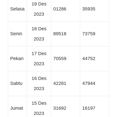
19 Des
Selasa
01286
35935
2023
18 Des
Senin
89518
73759
2023
17 Des
Pekan
70559
44752
2023
16 Des
Sabtu
42281
47944
2023
15 Des
Jumat
31692
16197
2023