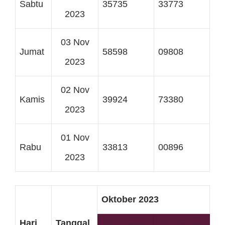
Sabtu
35735
33773
2023
03 Nov
Jumat
58598
09808
2023
02 Nov
Kamis
39924
73380
2023
01 Nov
Rabu
33813
00896
2023
Oktober 2023
Hari
Tanggal