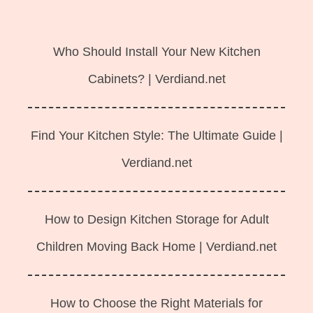
Langsung
ke
Who Should Install Your New Kitchen
isi
Cabinets? | Verdiand.net
Find Your Kitchen Style: The Ultimate Guide |
Verdiand.net
How to Design Kitchen Storage for Adult
Children Moving Back Home | Verdiand.net
How to Choose the Right Materials for