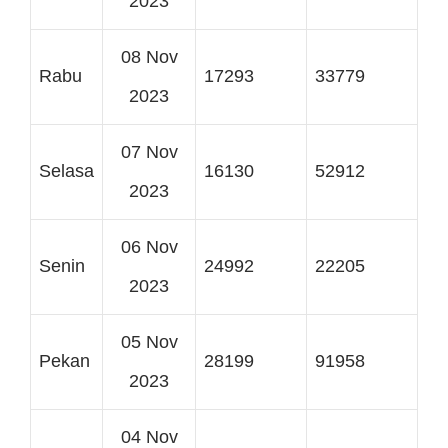
2023
08 Nov
Rabu
17293
33779
2023
07 Nov
Selasa
16130
52912
2023
06 Nov
Senin
24992
22205
2023
05 Nov
Pekan
28199
91958
2023
04 Nov