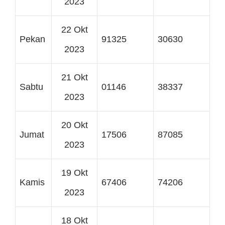
2023
22 Okt
Pekan
91325
30630
2023
21 Okt
Sabtu
01146
38337
2023
20 Okt
Jumat
17506
87085
2023
19 Okt
Kamis
67406
74206
2023
18 Okt