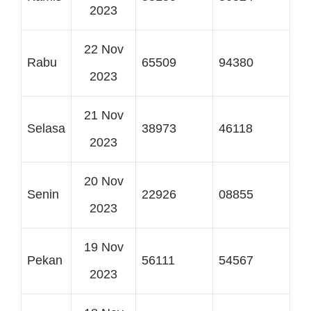
2023
22 Nov
Rabu
65509
94380
2023
21 Nov
Selasa
38973
46118
2023
20 Nov
Senin
22926
08855
2023
19 Nov
Pekan
56111
54567
2023