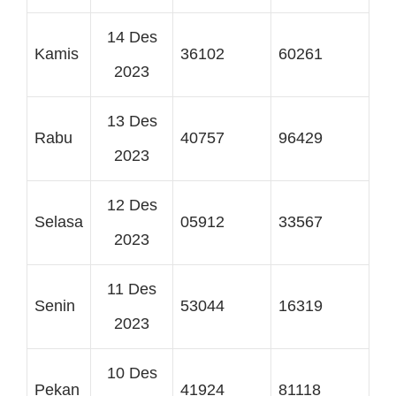
14 Des
Kamis
36102
60261
2023
13 Des
Rabu
40757
96429
2023
12 Des
Selasa
05912
33567
2023
11 Des
Senin
53044
16319
2023
10 Des
Pekan
41924
81118