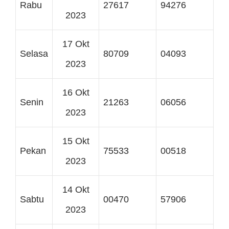
Rabu
27617
94276
2023
17 Okt
Selasa
80709
04093
2023
16 Okt
Senin
21263
06056
2023
15 Okt
Pekan
75533
00518
2023
14 Okt
Sabtu
00470
57906
2023