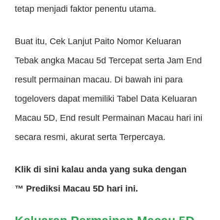
tetap menjadi faktor penentu utama.
Buat itu, Cek Lanjut Paito Nomor Keluaran
Tebak angka Macau 5d Tercepat serta Jam End
result permainan macau. Di bawah ini para
togelovers dapat memiliki Tabel Data Keluaran
Macau 5D, End result Permainan Macau hari ini
secara resmi, akurat serta Terpercaya.
Klik di sini kalau anda yang suka dengan
™ Prediksi Macau 5D hari ini.