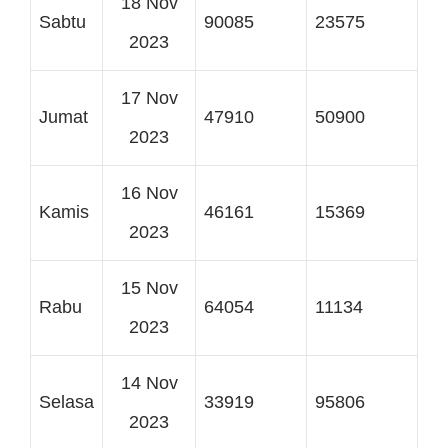
18 Nov
Sabtu
90085
23575
2023
17 Nov
Jumat
47910
50900
2023
16 Nov
Kamis
46161
15369
2023
15 Nov
Rabu
64054
11134
2023
14 Nov
Selasa
33919
95806
2023