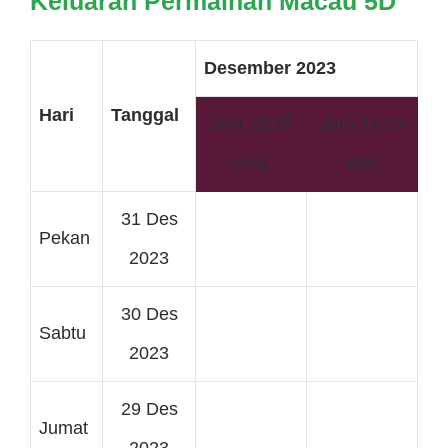
Keluaran Permainan Macau 5D
Desember 2023
Hari
Tanggal
Jam 15:15
Jam 21:15
WIB
WIB
31 Des
Pekan
2023
30 Des
Sabtu
2023
29 Des
Jumat