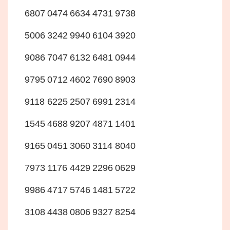
6807
0474
6634
4731
9738
5006
3242
9940
6104
3920
9086
7047
6132
6481
0944
9795
0712
4602
7690
8903
9118
6225
2507
6991
2314
1545
4688
9207
4871
1401
9165
0451
3060
3114
8040
7973
1176
4429
2296
0629
9986
4717
5746
1481
5722
3108
4438
0806
9327
8254