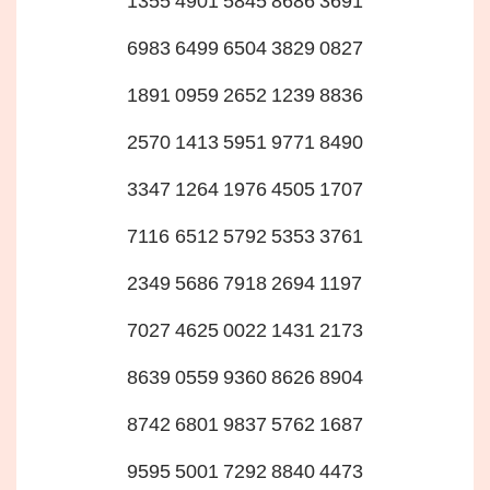
1355
4901
5845
8686
3691
6983
6499
6504
3829
0827
1891
0959
2652
1239
8836
2570
1413
5951
9771
8490
3347
1264
1976
4505
1707
7116
6512
5792
5353
3761
2349
5686
7918
2694
1197
7027
4625
0022
1431
2173
8639
0559
9360
8626
8904
8742
6801
9837
5762
1687
9595
5001
7292
8840
4473