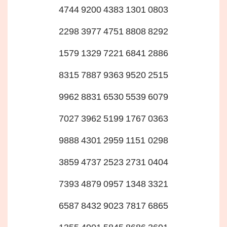
4744
9200
4383
1301
0803
2298
3977
4751
8808
8292
1579
1329
7221
6841
2886
8315
7887
9363
9520
2515
9962
8831
6530
5539
6079
7027
3962
5199
1767
0363
9888
4301
2959
1151
0298
3859
4737
2523
2731
0404
7393
4879
0957
1348
3321
6587
8432
9023
7817
6865