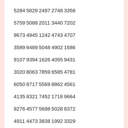
5284
5829
2497
2748
3358
5759
5088
2011
3440
7202
9673
4945
1242
4743
4707
3589
6489
5048
4902
1586
9107
9394
1626
4055
9431
3020
8063
7859
6585
4781
6050
8717
5569
8862
4561
4135
8321
7452
1718
9664
9276
4577
5698
5028
8372
4911
4473
3838
1992
3329