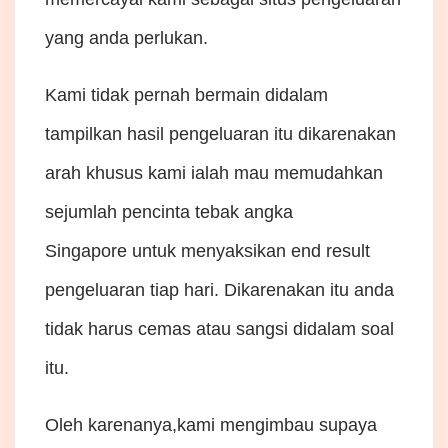
yang anda perlukan.
Kami tidak pernah bermain didalam
tampilkan hasil pengeluaran itu dikarenakan
arah khusus kami ialah mau memudahkan
sejumlah pencinta tebak angka
Singapore untuk menyaksikan end result
pengeluaran tiap hari. Dikarenakan itu anda
tidak harus cemas atau sangsi didalam soal
itu.
Oleh karenanya,kami mengimbau supaya