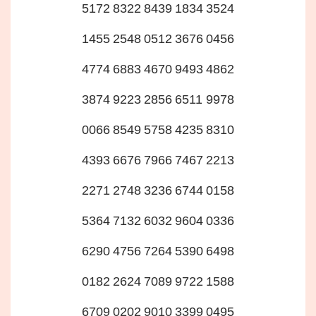
5172
8322
8439
1834
3524
1455
2548
0512
3676
0456
4774
6883
4670
9493
4862
3874
9223
2856
6511
9978
0066
8549
5758
4235
8310
4393
6676
7966
7467
2213
2271
2748
3236
6744
0158
5364
7132
6032
9604
0336
6290
4756
7264
5390
6498
0182
2624
7089
9722
1588
6709
0202
9010
3399
0495