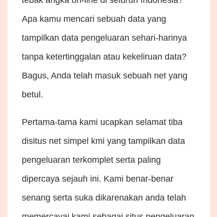
Apa kamu mencari sebuah data yang
tampilkan data pengeluaran sehari-harinya
tanpa ketertinggalan atau kekeliruan data?
Bagus, Anda telah masuk sebuah net yang
betul.
Pertama-tama kami ucapkan selamat tiba
disitus net simpel kmi yang tampilkan data
pengeluaran terkomplet serta paling
dipercaya sejauh ini. Kami benar-benar
senang serta suka dikarenakan anda telah
memercayai kami sebagai situs pengeluaran