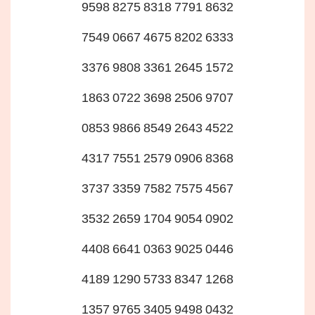
9598
8275
8318
7791
8632
7549
0667
4675
8202
6333
3376
9808
3361
2645
1572
1863
0722
3698
2506
9707
0853
9866
8549
2643
4522
4317
7551
2579
0906
8368
3737
3359
7582
7575
4567
3532
2659
1704
9054
0902
4408
6641
0363
9025
0446
4189
1290
5733
8347
1268
1357
9765
3405
9498
0432