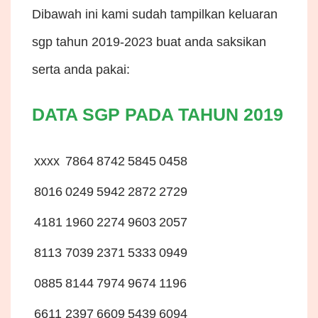
Dibawah ini kami sudah tampilkan keluaran
sgp tahun 2019-2023 buat anda saksikan
serta anda pakai:
DATA SGP PADA TAHUN 2019
xxxx
7864
8742
5845
0458
8016
0249
5942
2872
2729
4181
1960
2274
9603
2057
8113
7039
2371
5333
0949
0885
8144
7974
9674
1196
6611
2397
6609
5439
6094