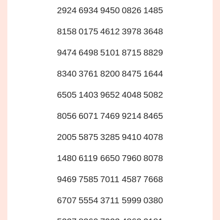
2924
6934
9450
0826
1485
8158
0175
4612
3978
3648
9474
6498
5101
8715
8829
8340
3761
8200
8475
1644
6505
1403
9652
4048
5082
8056
6071
7469
9214
8465
2005
5875
3285
9410
4078
1480
6119
6650
7960
8078
9469
7585
7011
4587
7668
6707
5554
3711
5999
0380