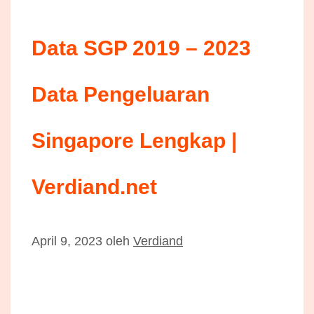
Data SGP 2019 – 2023
Data Pengeluaran
Singapore Lengkap |
Verdiand.net
April 9, 2023
oleh
Verdiand