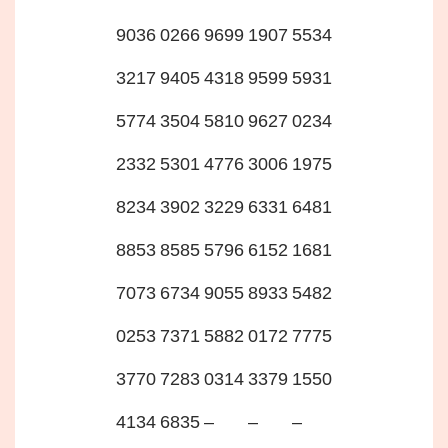
9036
0266
9699
1907
5534
3217
9405
4318
9599
5931
5774
3504
5810
9627
0234
2332
5301
4776
3006
1975
8234
3902
3229
6331
6481
8853
8585
5796
6152
1681
7073
6734
9055
8933
5482
0253
7371
5882
0172
7775
3770
7283
0314
3379
1550
4134
6835
–
–
–