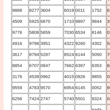
9888
8277
3604
6019
0011
1752
6
4509
5925
6870
1710
9897
9844
3
9776
5808
5859
7030
6534
8146
0
4916
9798
3951
4322
9260
4302
5
3617
8794
5287
8524
6144
5050
7
8854
6707
0847
7662
6397
6353
8
3176
4539
0962
4015
0926
9855
0
9559
4783
9570
6954
6145
0052
9
6256
7424
2747
5740
5501
9324
0
pada