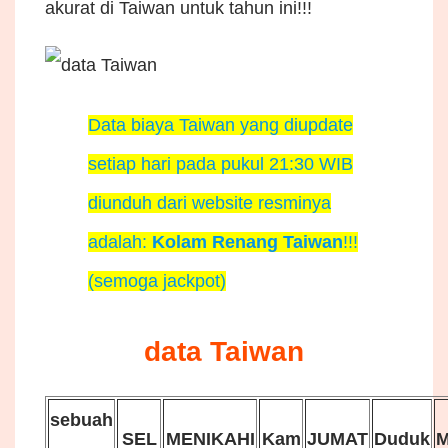
akurat di Taiwan untuk tahun ini!!!
Data biaya Taiwan yang diupdate
setiap hari pada pukul 21:30 WIB
diunduh dari website resminya
adalah:
Kolam Renang Taiwan
!!!
(semoga jackpot)
data Taiwan
sebuah
SEL
MENIKAHI
Kam
JUMAT
Duduk