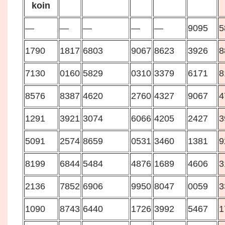
koin
—
—
—
—
—
9095
5
1790
1817
6803
9067
8623
3926
8
7130
0160
5829
0310
3379
6171
8
8576
8387
4620
2760
4327
9067
4
1291
3921
3074
6066
4205
2427
3
5091
2574
8659
0531
3460
1381
9
8199
6844
5484
4876
1689
4606
3
2136
7852
6906
9950
8047
0059
3
1090
8743
6440
1726
3992
5467
1