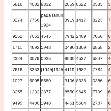
5816
4002
9832
2859
8622
0583
3
pada tahun
3274
7766
8919
1417
8223
7
1924
9152
7051
4645
7942
2409
7066
0
1711
4692
5943
0490
1309
6858
2
2324
3079
0925
8939
4537
5847
4
7616
3353
[1945[1945
4119
1682
7784
4
1027
5005
8580
3106
8338
0386
6
3255
1232
2377
8550
9645
7799
6
9495
4406
2948
4461
5584
2787
6