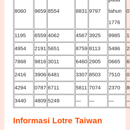
8060
9659
8554
8831
9797
tahun
0
1776
1195
6559
4062
4567
3925
9985
1
4954
2191
5651
8759
8113
5486
2
7868
9816
3011
6460
2905
0665
6
2416
3906
6481
3307
8503
7510
0
4294
0787
6711
5811
7074
2370
8
3440
4809
5249
—
—
—
Informasi Lotre Taiwan