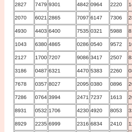
2827
7479
9301
4842
0964
2220
1
2070
6021
2865
7097
6147
7306
2
4930
4403
6400
7535
0321
5988
8
1043
6380
4865
0286
0540
9572
1
2127
1700
7207
9086
3417
2507
8
3186
0487
6321
4470
5383
2260
0
7678
0357
8027
2095
0380
0896
2
7286
0764
3994
2471
7237
1613
2
8931
0532
1706
4230
4920
8053
3
8929
2235
6999
2316
6834
2410
1