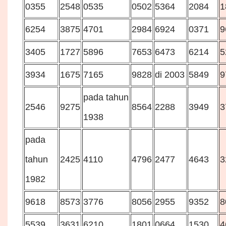
0355
2548
0535
0502
5364
2084
1
6254
3875
4701
2984
6924
0371
9
3405
1727
5896
7653
6473
6214
5
3934
1675
7165
9828
di 2003
5849
9
pada tahun
2546
9275
8564
2288
3949
3
1938
pada
tahun
2425
4110
4796
2477
4643
3
1982
9618
8573
3776
8056
2955
9352
8
5539
3631
6210
1801
0664
1530
4