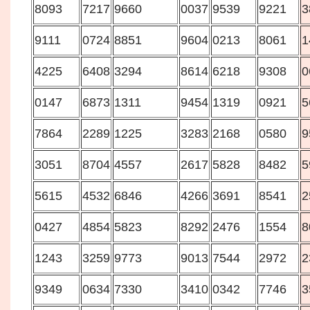
8093
7217
9660
0037
9539
9221
3
9111
0724
8851
9604
0213
8061
1
4225
6408
3294
8614
6218
9308
0
0147
6873
1311
9454
1319
0921
5
7864
2289
1225
3283
2168
0580
9
3051
8704
4557
2617
5828
8482
5
5615
4532
6846
4266
3691
8541
2
0427
4854
5823
8292
2476
1554
8
1243
3259
9773
9013
7544
2972
2
9349
0634
7330
3410
0342
7746
3