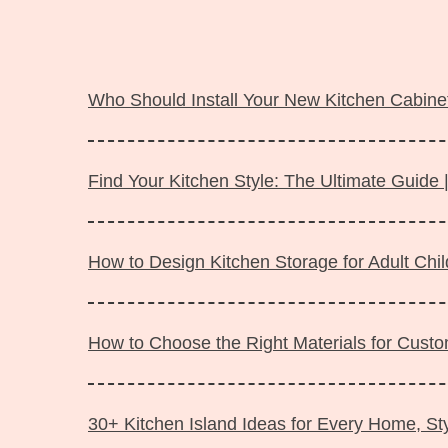
Langsung
ke
Who Should Install Your New Kitchen Cabinet
isi
Find Your Kitchen Style: The Ultimate Guide 
How to Design Kitchen Storage for Adult Ch
How to Choose the Right Materials for Custo
30+ Kitchen Island Ideas for Every Home, Sty