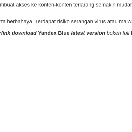
membuat akses ke konten-konten terlarang semakin muda
 serta berbahaya. Terdapat risiko serangan virus atau 
rlink download
Yandex Blue
latest version
bokeh full
H