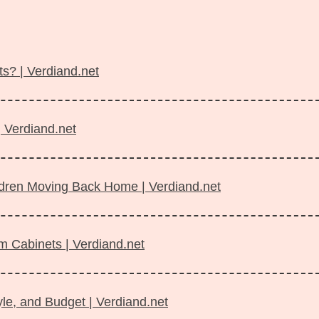
s? | Verdiand.net
| Verdiand.net
ildren Moving Back Home | Verdiand.net
m Cabinets | Verdiand.net
le, and Budget | Verdiand.net