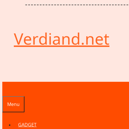
Verdiand.net
Menu
GADGET