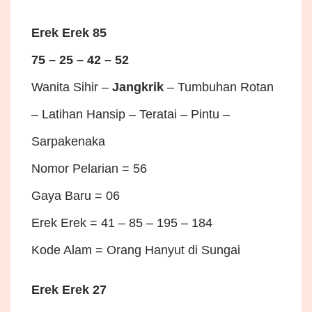
Erek Erek 85
75 – 25 – 42 – 52
Wanita Sihir –
Jangkrik
– Tumbuhan Rotan
– Latihan Hansip – Teratai – Pintu –
Sarpakenaka
Nomor Pelarian = 56
Gaya Baru = 06
Erek Erek = 41 – 85 – 195 – 184
Kode Alam = Orang Hanyut di Sungai
Erek Erek 27