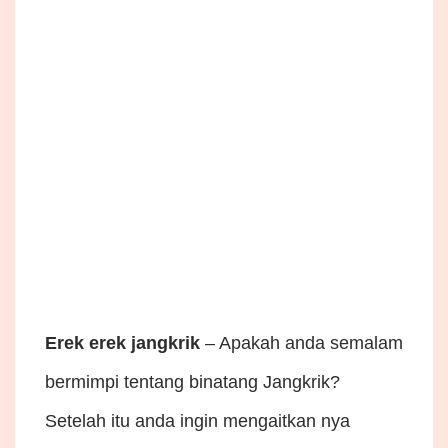
Erek erek jangkrik
– Apakah anda semalam
bermimpi tentang binatang Jangkrik?
Setelah itu anda ingin mengaitkan nya