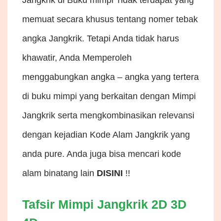
Jangkrik di Buku mimpi Tidak terdapat yang
memuat secara khusus tentang nomer tebak
angka Jangkrik. Tetapi Anda tidak harus
khawatir, Anda Memperoleh
menggabungkan angka – angka yang tertera
di buku mimpi yang berkaitan dengan Mimpi
Jangkrik serta mengkombinasikan relevansi
dengan kejadian Kode Alam Jangkrik yang
anda pure. Anda juga bisa mencari kode
alam binatang lain
DISINI
!!
Tafsir Mimpi Jangkrik 2D 3D