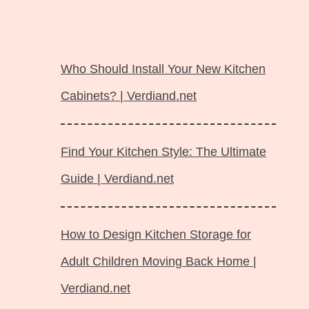
Langsung
ke
Who Should Install Your New Kitchen
isi
Cabinets? | Verdiand.net
Find Your Kitchen Style: The Ultimate
Guide | Verdiand.net
How to Design Kitchen Storage for
Adult Children Moving Back Home |
Verdiand.net