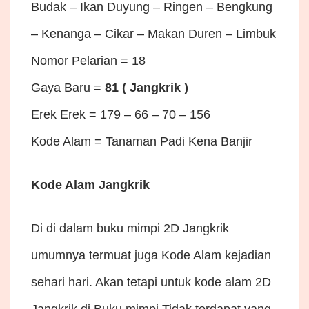
Budak – Ikan Duyung – Ringen – Bengkung
– Kenanga – Cikar – Makan Duren – Limbuk
Nomor Pelarian = 18
Gaya Baru =
81 ( Jangkrik )
Erek Erek = 179 – 66 – 70 – 156
Kode Alam = Tanaman Padi Kena Banjir
Kode Alam Jangkrik
Di di dalam buku mimpi 2D Jangkrik
umumnya termuat juga Kode Alam kejadian
sehari hari. Akan tetapi untuk kode alam 2D