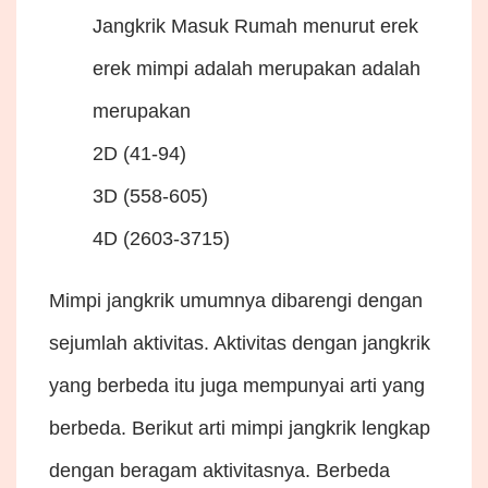
Jangkrik Masuk Rumah menurut erek
erek mimpi adalah merupakan adalah
merupakan
2D (41-94)
3D (558-605)
4D (2603-3715)
Mimpi jangkrik umumnya dibarengi dengan
sejumlah aktivitas. Aktivitas dengan jangkrik
yang berbeda itu juga mempunyai arti yang
berbeda. Berikut arti mimpi jangkrik lengkap
dengan beragam aktivitasnya. Berbeda