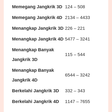
Memegang Jangkrik 3D
124 – 508
Memegang Jangkrik 4D
2134 – 4433
Menangkap Jangkrik 3D
226 – 221
Menangkap Jangkrik 4D
5477 – 3241
Menangkap Banyak
115 – 544
Jangkrik 3D
Menangkap Banyak
6544 – 3242
Jangkrik 4D
Berkelahi Jangkrik 3D
332 – 343
Berkelahi Jangkrik 4D
1147 – 7655