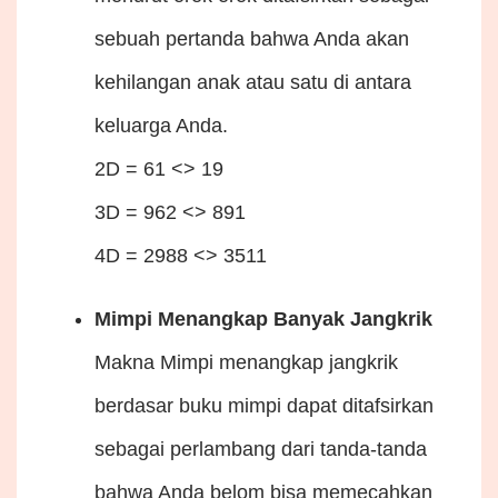
sebuah pertanda bahwa Anda akan
kehilangan anak atau satu di antara
keluarga Anda.
2D = 61 <> 19
3D = 962 <> 891
4D = 2988 <> 3511
Mimpi Menangkap Banyak Jangkrik
Makna Mimpi menangkap jangkrik
berdasar buku mimpi dapat ditafsirkan
sebagai perlambang dari tanda-tanda
bahwa Anda belom bisa memecahkan