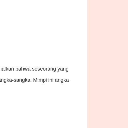
ramalkan bahwa seseorang yang
sangka-sangka. Mimpi ini angka