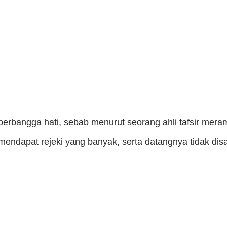
berbangga hati, sebab menurut seorang ahli tafsir me
 mendapat rejeki yang banyak, serta datangnya tidak di