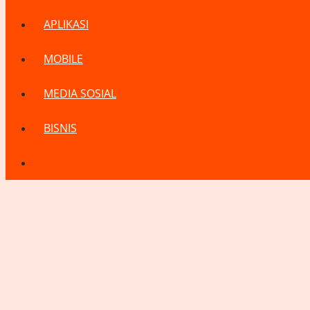
APLIKASI
MOBILE
MEDIA SOSIAL
BISNIS