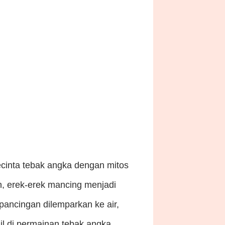
ecinta tebak angka dengan mitos
n, erek-erek mancing menjadi
pancingan dilemparkan ke air,
l di permainan tebak angka.