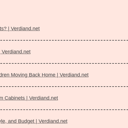
s? | Verdiand.net
| Verdiand.net
ildren Moving Back Home | Verdiand.net
m Cabinets | Verdiand.net
le, and Budget | Verdiand.net