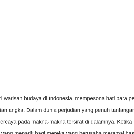
ri warisan budaya di Indonesia, mempesona hati para p
aian angka. Dalam dunia perjudian yang penuh tantanga
ercaya pada makna-makna tersirat di dalamnya. Ketika 
 yang menarik bagi mereka yang berusaha meramal hasi