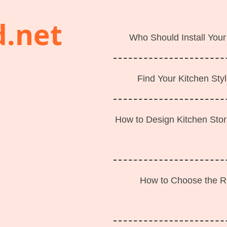
d.net
Who Should Install Your
Find Your Kitchen Styl
How to Design Kitchen Sto
How to Choose the Ri