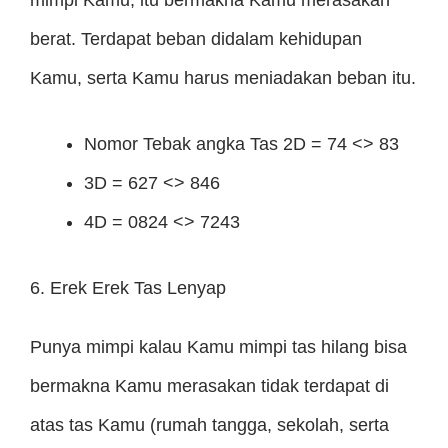
mimpi Kamu, itu bermakna Kamu merasakan
berat. Terdapat beban didalam kehidupan
Kamu, serta Kamu harus meniadakan beban itu.
Nomor Tebak angka Tas 2D = 74 <> 83
3D = 627 <> 846
4D = 0824 <> 7243
6. Erek Erek Tas Lenyap
Punya mimpi kalau Kamu mimpi tas hilang bisa
bermakna Kamu merasakan tidak terdapat di
atas tas Kamu (rumah tangga, sekolah, serta