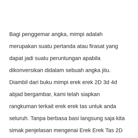
Bagi penggemar angka, mimpi adalah
merupakan suatu pertanda atau firasat yang
dapat jadi suatu peruntungan apabila
dikonversikan didalam sebuah angka jitu.
Diambil dari buku mimpi erek erek 2D 3d 4d
abjad bergambar, kami telah siapkan
rangkuman terkait erek erek tas untuk anda
seluruh. Tanpa berbasa basi langsung saja kita
simak penjelasan mengenai Erek Erek Tas 2D