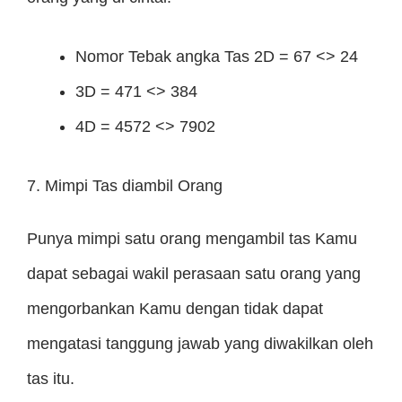
Nomor Tebak angka Tas 2D = 67 <> 24
3D = 471 <> 384
4D = 4572 <> 7902
7. Mimpi Tas diambil Orang
Punya mimpi satu orang mengambil tas Kamu
dapat sebagai wakil perasaan satu orang yang
mengorbankan Kamu dengan tidak dapat
mengatasi tanggung jawab yang diwakilkan oleh
tas itu.