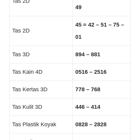
Tas 2D
49
45 = 42 – 51 – 75 –
Tas 2D
01
Tas 3D
894 – 881
Tas Kain 4D
0516 – 2516
Tas Kertas 3D
778 – 768
Tas Kulit 3D
446 – 414
Tas Plastik Koyak
0828 – 2828