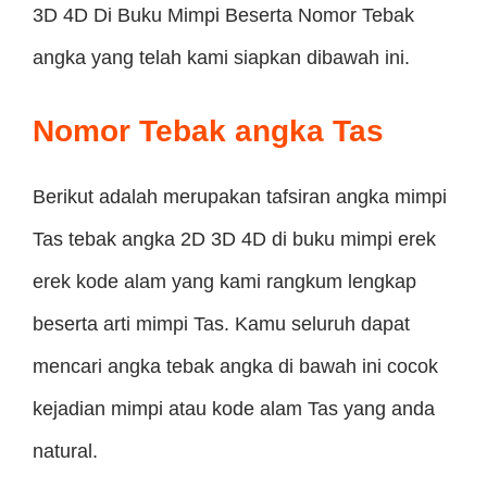
3D 4D Di Buku Mimpi Beserta Nomor Tebak
angka yang telah kami siapkan dibawah ini.
Nomor Tebak angka Tas
Berikut adalah merupakan tafsiran angka mimpi
Tas tebak angka 2D 3D 4D di buku mimpi erek
erek kode alam yang kami rangkum lengkap
beserta arti mimpi Tas. Kamu seluruh dapat
mencari angka tebak angka di bawah ini cocok
kejadian mimpi atau kode alam Tas yang anda
natural.