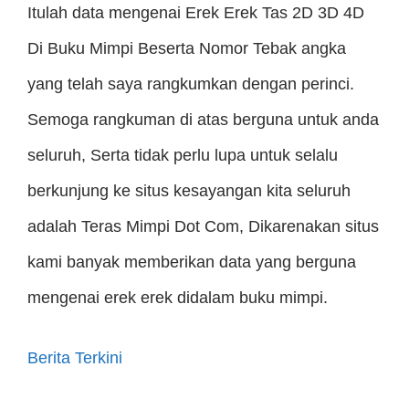
Itulah data mengenai Erek Erek Tas 2D 3D 4D
Di Buku Mimpi Beserta Nomor Tebak angka
yang telah saya rangkumkan dengan perinci.
Semoga rangkuman di atas berguna untuk anda
seluruh, Serta tidak perlu lupa untuk selalu
berkunjung ke situs kesayangan kita seluruh
adalah Teras Mimpi Dot Com, Dikarenakan situs
kami banyak memberikan data yang berguna
mengenai erek erek didalam buku mimpi.
Berita Terkini