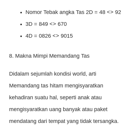
Nomor Tebak angka Tas 2D = 48 <> 92
3D = 849 <> 670
4D = 0826 <> 9015
8. Makna Mimpi Memandang Tas
Didalam sejumlah kondisi world, arti
Memandang tas hitam mengisyaratkan
kehadiran suatu hal, seperti anak atau
mengisyaratkan uang banyak atau paket
mendatang dari tempat yang tidak tersangka.