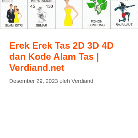
Erek Erek Tas 2D 3D 4D
dan Kode Alam Tas |
Verdiand.net
Desember 29, 2023
oleh
Verdiand