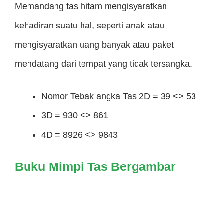
Memandang tas hitam mengisyaratkan
kehadiran suatu hal, seperti anak atau
mengisyaratkan uang banyak atau paket
mendatang dari tempat yang tidak tersangka.
Nomor Tebak angka Tas 2D = 39 <> 53
3D = 930 <> 861
4D = 8926 <> 9843
Buku Mimpi Tas Bergambar