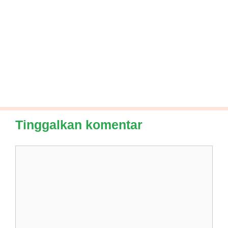
Tinggalkan komentar
Komentar