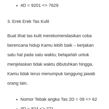
4D = 9201 <> 7629
3. Erek Erek Tas Kulit
Buat lihat tas kulit merekomendasikan coba
berencana hidup Kamu lebih baik – kerjakan
satu hal pada satu waktu; belajarlah untuk
menjelaskan tidak waktu dibutuhkan hingga,
Kamu tidak terus menumpuk tanggung jawab
orang lain.
Nomor Tebak angka Tas 2D = 09 <> 62
3D = 824 <> 271