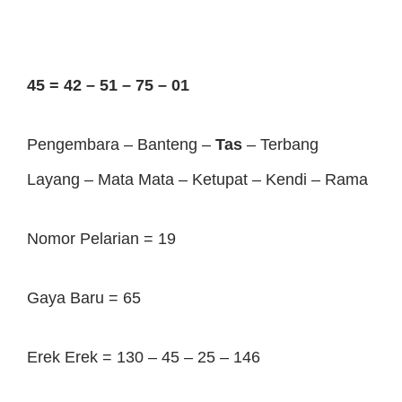
45 = 42 – 51 – 75 – 01
Pengembara – Banteng –
Tas
– Terbang
Layang – Mata Mata – Ketupat – Kendi – Rama
Nomor Pelarian = 19
Gaya Baru = 65
Erek Erek = 130 – 45 – 25 – 146