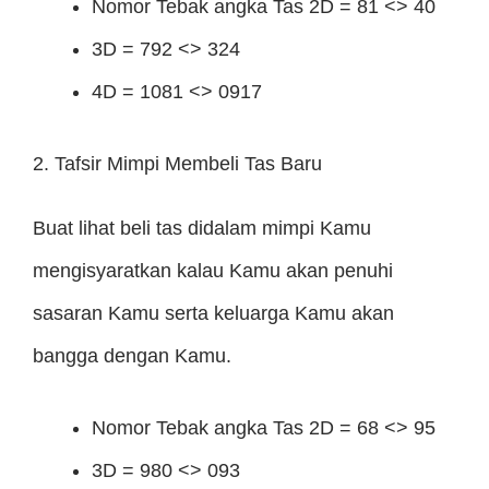
Nomor Tebak angka Tas 2D = 81 <> 40
3D = 792 <> 324
4D = 1081 <> 0917
2. Tafsir Mimpi Membeli Tas Baru
Buat lihat beli tas didalam mimpi Kamu
mengisyaratkan kalau Kamu akan penuhi
sasaran Kamu serta keluarga Kamu akan
bangga dengan Kamu.
Nomor Tebak angka Tas 2D = 68 <> 95
3D = 980 <> 093