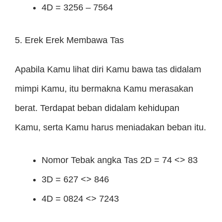
4D = 3256 – 7564
5. Erek Erek Membawa Tas
Apabila Kamu lihat diri Kamu bawa tas didalam
mimpi Kamu, itu bermakna Kamu merasakan
berat. Terdapat beban didalam kehidupan
Kamu, serta Kamu harus meniadakan beban itu.
Nomor Tebak angka Tas 2D = 74 <> 83
3D = 627 <> 846
4D = 0824 <> 7243