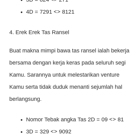
4D = 7291 <> 8121
4. Erek Erek Tas Ransel
Buat makna mimpi bawa tas ransel ialah bekerja
bersama dengan kerja keras pada seluruh segi
Kamu. Sarannya untuk melestarikan venture
Kamu serta tidak duduk menanti sejumlah hal
berlangsung.
Nomor Tebak angka Tas 2D = 09 <> 81
3D = 329 <> 9092