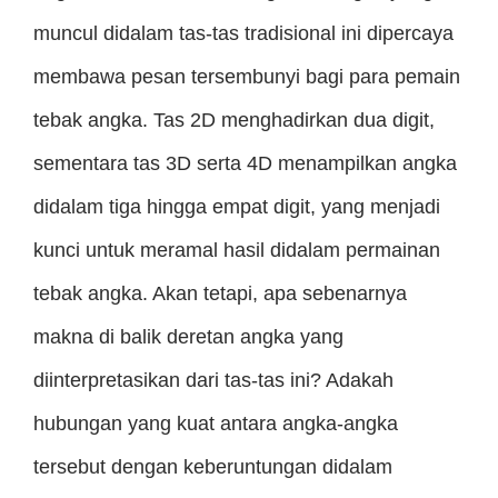
muncul didalam tas-tas tradisional ini dipercaya
membawa pesan tersembunyi bagi para pemain
tebak angka. Tas 2D menghadirkan dua digit,
sementara tas 3D serta 4D menampilkan angka
didalam tiga hingga empat digit, yang menjadi
kunci untuk meramal hasil didalam permainan
tebak angka. Akan tetapi, apa sebenarnya
makna di balik deretan angka yang
diinterpretasikan dari tas-tas ini? Adakah
hubungan yang kuat antara angka-angka
tersebut dengan keberuntungan didalam