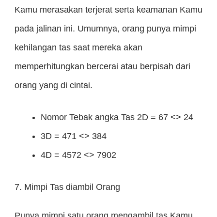
Kamu merasakan terjerat serta keamanan Kamu
pada jalinan ini. Umumnya, orang punya mimpi
kehilangan tas saat mereka akan
memperhitungkan bercerai atau berpisah dari
orang yang di cintai.
Nomor Tebak angka Tas 2D = 67 <> 24
3D = 471 <> 384
4D = 4572 <> 7902
7. Mimpi Tas diambil Orang
Punya mimpi satu orang mengambil tas Kamu