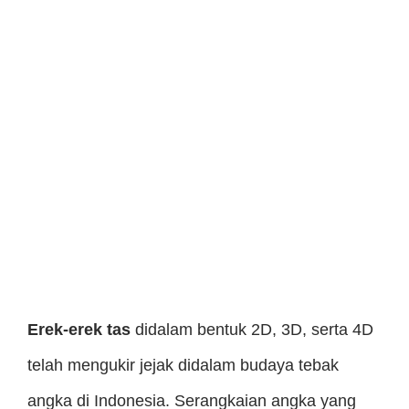
Erek-erek tas
didalam bentuk 2D, 3D, serta 4D
telah mengukir jejak didalam budaya tebak
angka di Indonesia. Serangkaian angka yang