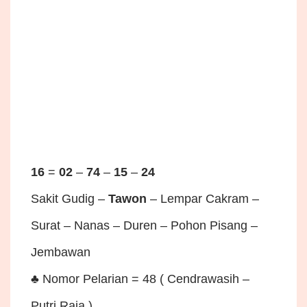
16
=
02
–
74
–
15
–
24
Sakit Gudig –
Tawon
– Lempar Cakram –
Surat – Nanas – Duren – Pohon Pisang –
Jembawan
♣ Nomor Pelarian = 48 ( Cendrawasih –
Putri Raja )