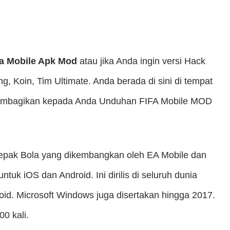
fa Mobile Apk Mod
atau jika Anda ingin versi Hack
 Koin, Tim Ultimate. Anda berada di sini di tempat
 membagikan kepada Anda Unduhan FIFA Mobile MOD
Sepak Bola yang dikembangkan oleh EA Mobile dan
tuk iOS dan Android. Ini dirilis di seluruh dunia
id. Microsoft Windows juga disertakan hingga 2017.
00 kali.