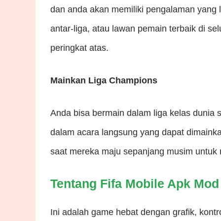
dan anda akan memiliki pengalaman yang l
antar-liga, atau lawan pemain terbaik di se
peringkat atas.
Mainkan Liga Champions
Anda bisa bermain dalam liga kelas dunia s
dalam acara langsung yang dapat dimaink
saat mereka maju sepanjang musim untuk
Tentang Fifa Mobile Apk Mod
Ini adalah game hebat dengan grafik, kontr