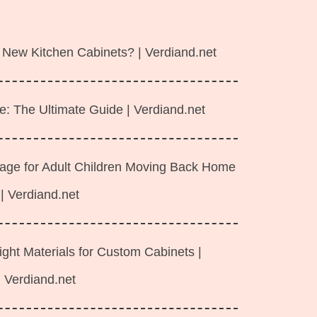
 New Kitchen Cabinets? | Verdiand.net
e: The Ultimate Guide | Verdiand.net
rage for Adult Children Moving Back Home
| Verdiand.net
ght Materials for Custom Cabinets |
Verdiand.net