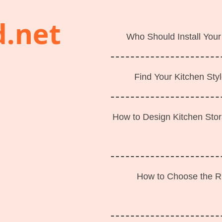
d.net
Who Should Install Your
Find Your Kitchen Styl
How to Design Kitchen Sto
How to Choose the Ri