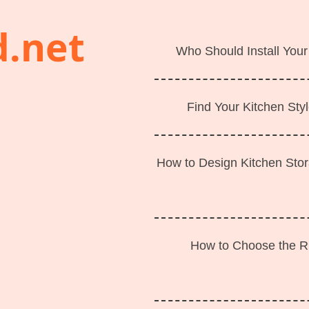
d.net
Who Should Install Your
Find Your Kitchen Styl
How to Design Kitchen Sto
How to Choose the Ri