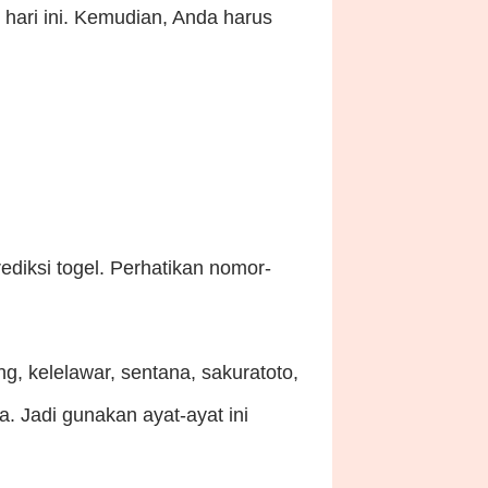
hari ini. Kemudian, Anda harus
ediksi togel. Perhatikan nomor-
ng, kelelawar, sentana, sakuratoto,
ya. Jadi gunakan ayat-ayat ini