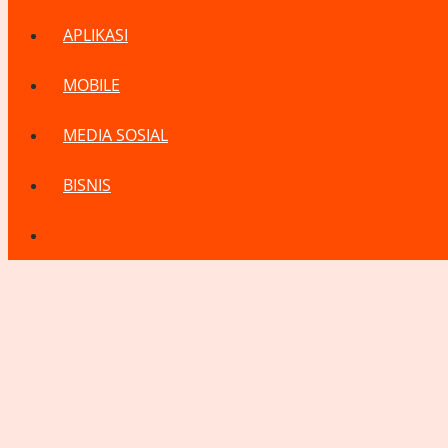
APLIKASI
MOBILE
MEDIA SOSIAL
BISNIS