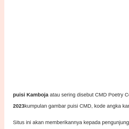
puisi Kamboja
atau sering disebut CMD Poetry C
2023
kumpulan gambar puisi CMD, kode angka kambo
Situs ini akan memberikannya kepada pengunjung 