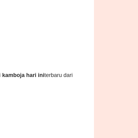
 kamboja hari ini
terbaru dari