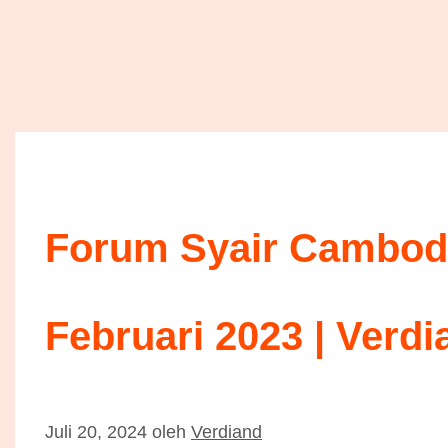
Forum Syair Cambodi
Februari 2023 | Verdi
Juli 20, 2024
oleh
Verdiand