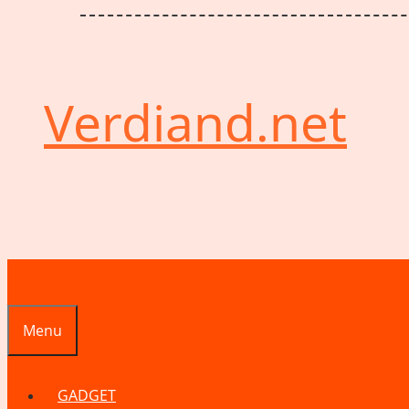
Verdiand.net
Menu
GADGET