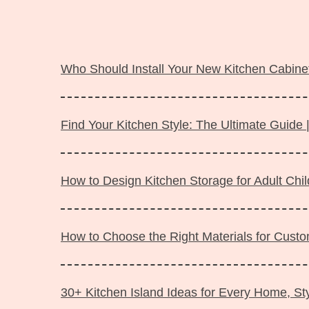
Langsung
ke
Who Should Install Your New Kitchen Cabinet
isi
Find Your Kitchen Style: The Ultimate Guide 
How to Design Kitchen Storage for Adult Ch
How to Choose the Right Materials for Custo
30+ Kitchen Island Ideas for Every Home, Sty