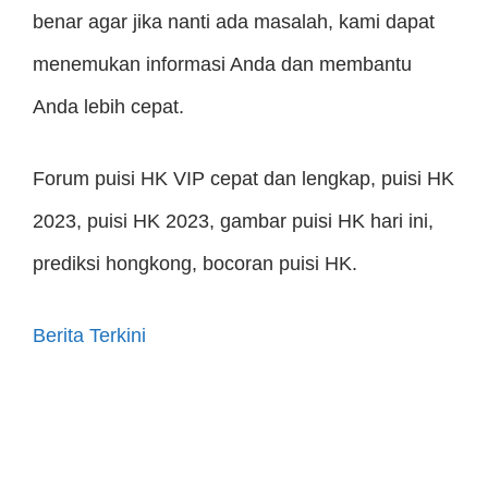
benar agar jika nanti ada masalah, kami dapat
menemukan informasi Anda dan membantu
Anda lebih cepat.
Forum puisi HK VIP cepat dan lengkap, puisi HK
2023, puisi HK 2023, gambar puisi HK hari ini,
prediksi hongkong, bocoran puisi HK.
Berita Terkini