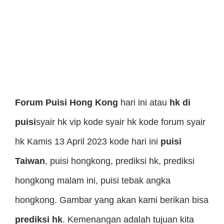
Forum Puisi Hong Kong
hari ini atau
hk di
puisi
syair hk vip kode syair hk kode forum syair
hk Kamis 13 April 2023 kode hari ini
puisi
Taiwan
, puisi hongkong, prediksi hk, prediksi
hongkong malam ini, puisi tebak angka
hongkong. Gambar yang akan kami berikan bisa
prediksi hk
. Kemenangan adalah tujuan kita