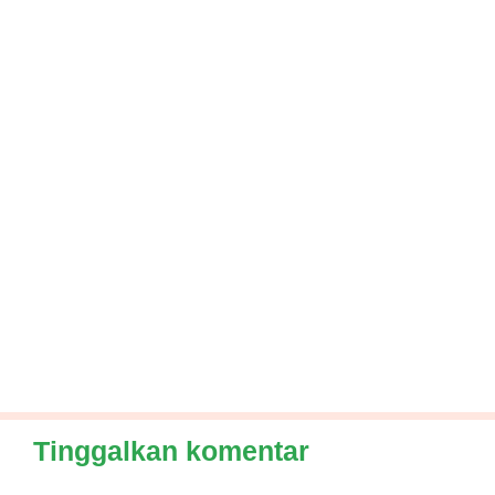
Tinggalkan komentar