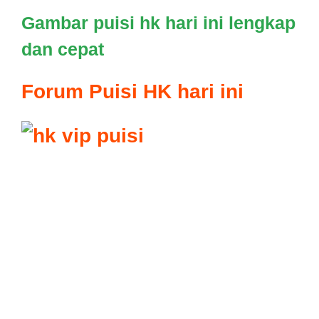
Gambar puisi hk hari ini lengkap
dan cepat
Forum Puisi HK hari ini