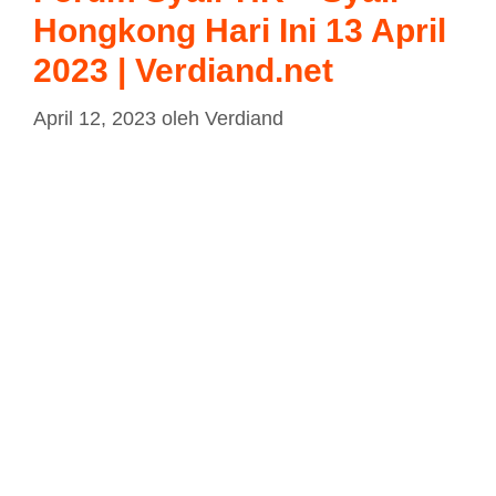
Hongkong Hari Ini 13 April
2023 | Verdiand.net
April 12, 2023
oleh
Verdiand