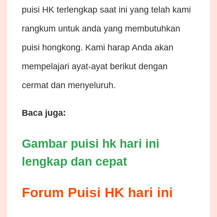
puisi HK terlengkap saat ini yang telah kami
rangkum untuk anda yang membutuhkan
puisi hongkong. Kami harap Anda akan
mempelajari ayat-ayat berikut dengan
cermat dan menyeluruh.
Baca juga:
Gambar puisi hk hari ini
lengkap dan cepat
Forum Puisi HK hari ini