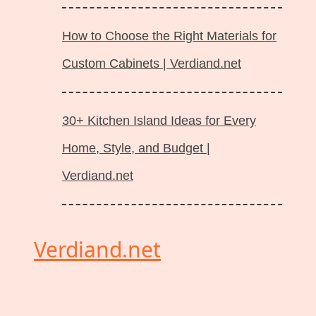
How to Choose the Right Materials for
Custom Cabinets | Verdiand.net
30+ Kitchen Island Ideas for Every
Home, Style, and Budget |
Verdiand.net
Verdiand.net