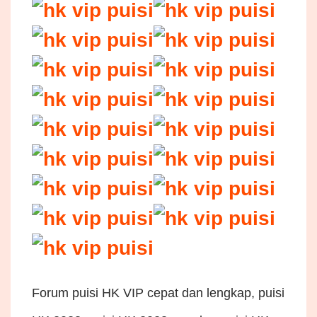
Forum puisi HK VIP cepat dan lengkap, puisi