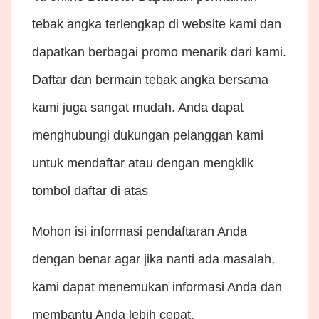
tebak angka terlengkap di website kami dan
dapatkan berbagai promo menarik dari kami.
Daftar dan bermain tebak angka bersama
kami juga sangat mudah. Anda dapat
menghubungi dukungan pelanggan kami
untuk mendaftar atau dengan mengklik
tombol daftar di atas
Mohon isi informasi pendaftaran Anda
dengan benar agar jika nanti ada masalah,
kami dapat menemukan informasi Anda dan
membantu Anda lebih cepat.