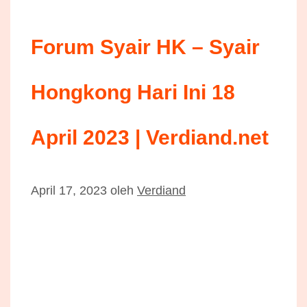
Forum Syair HK – Syair
Hongkong Hari Ini 18
April 2023 | Verdiand.net
April 17, 2023
oleh
Verdiand