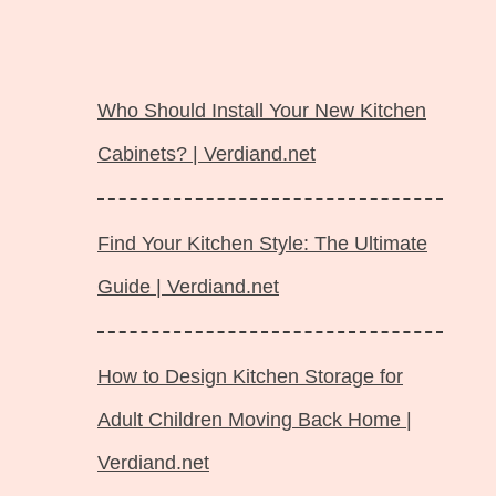
Langsung
ke
Who Should Install Your New Kitchen
isi
Cabinets? | Verdiand.net
Find Your Kitchen Style: The Ultimate
Guide | Verdiand.net
How to Design Kitchen Storage for
Adult Children Moving Back Home |
Verdiand.net