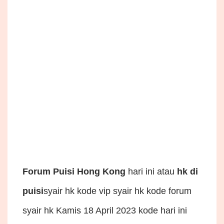
Forum Puisi Hong Kong
hari ini atau
hk di
puisi
syair hk kode vip syair hk kode forum
syair hk Kamis 18 April 2023 kode hari ini