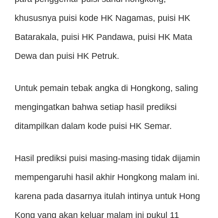
khususnya puisi kode HK Nagamas, puisi HK
Batarakala, puisi HK Pandawa, puisi HK Mata
Dewa dan puisi HK Petruk.
Untuk pemain tebak angka di Hongkong, saling
mengingatkan bahwa setiap hasil prediksi
ditampilkan dalam kode puisi HK Semar.
Hasil prediksi puisi masing-masing tidak dijamin
mempengaruhi hasil akhir Hongkong malam ini.
karena pada dasarnya itulah intinya untuk Hong
Kong yang akan keluar malam ini pukul 11 ​​​​