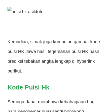
Kemudian, simak juga kumpulan gambar kode
puisi HK Jawa hasil terjemahan puisi HK hasil
prediksi tebakan angka lengkap di hyperlink
berikut.
Kode Puisi Hk
Semoga dapat membawa kebahagiaan bagi
para penggemar puisi sandi hongkong,