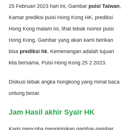
25 Februari 2023 hari ini, Gambar
puisi Taiwan
,
Kamar prediksi puisi Hong Kong HK, prediksi
Hong Kong malam ini, lihat tebak nomor puisi
Hong Kong. Gambar yang akan kami berikan
bisa
prediksi hk
. Kemenangan adalah tujuan
kita bersama. Puisi Hong Kong 25 2 2023.
Diskusi tebak angka hongkong yang minat baca
untung besar.
Jam Hasil akhir Syair HK
Kami mencoba mengirimkan gambar-gambar