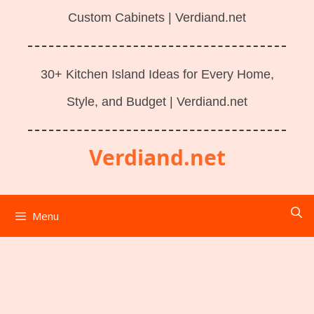
Custom Cabinets | Verdiand.net
30+ Kitchen Island Ideas for Every Home,
Style, and Budget | Verdiand.net
Verdiand.net
Menu