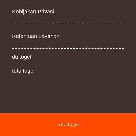
Kebijakan Privasi
Ketentuan Layanan
dultogel
toto togel
toto togel