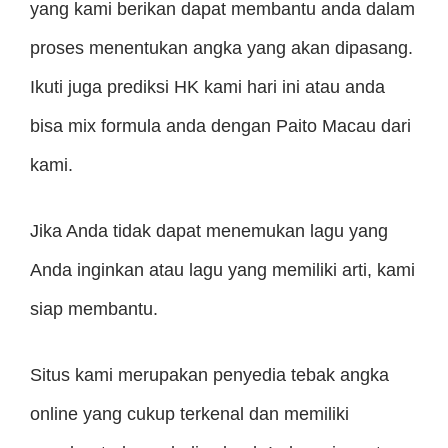
yang kami berikan dapat membantu anda dalam
proses menentukan angka yang akan dipasang.
Ikuti juga prediksi HK kami hari ini atau anda
bisa mix formula anda dengan Paito Macau dari
kami.
Jika Anda tidak dapat menemukan lagu yang
Anda inginkan atau lagu yang memiliki arti, kami
siap membantu.
Situs kami merupakan penyedia tebak angka
online yang cukup terkenal dan memiliki