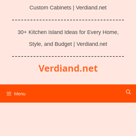
Custom Cabinets | Verdiand.net
30+ Kitchen Island Ideas for Every Home,
Style, and Budget | Verdiand.net
Verdiand.net
Menu