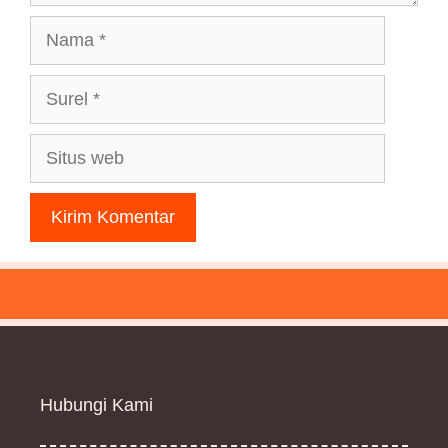
Nama
Surel
Situs
web
Hubungi Kami