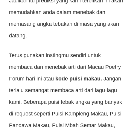
Jadikan itu prediksi
yang kami terbitkan ini akan
memudahkan anda dalam menebak dan
memasang angka tebakan di masa yang akan
datang.
Terus gunakan instingmu sendiri untuk
membaca dan menebak arti dari Macau Poetry
Forum hari ini atau
kode puisi makau.
Jangan
terlalu semangat membaca arti dari lagu-lagu
kami. Beberapa puisi tebak angka yang banyak
di request seperti Puisi Kampleng Makau, Puisi
Pandawa Makau, Puisi Mbah Semar Makau,