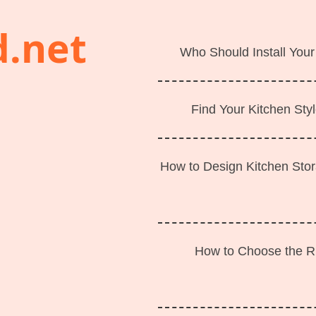
d.net
Who Should Install Your
Find Your Kitchen Styl
How to Design Kitchen Sto
How to Choose the Ri