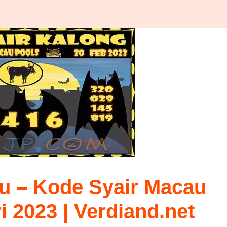
u – Kode Syair Macau
ri 2023 | Verdiand.net