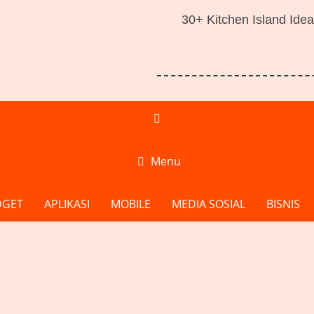
30+ Kitchen Island Idea
Menu
DGET
APLIKASI
MOBILE
MEDIA SOSIAL
BISNIS