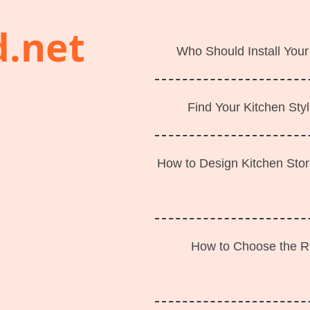
d.net
Who Should Install Your
Find Your Kitchen Styl
How to Design Kitchen Sto
How to Choose the Ri