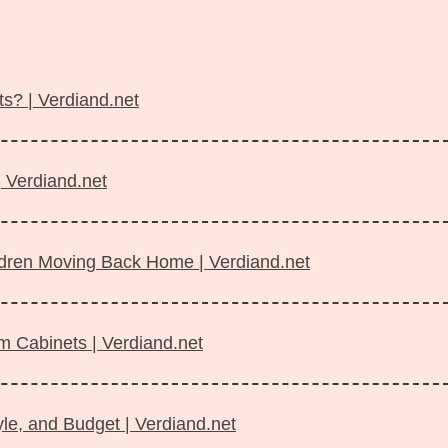
s? | Verdiand.net
| Verdiand.net
ildren Moving Back Home | Verdiand.net
m Cabinets | Verdiand.net
le, and Budget | Verdiand.net