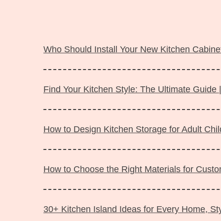
Langsung
ke
Who Should Install Your New Kitchen Cabinet
isi
Find Your Kitchen Style: The Ultimate Guide 
How to Design Kitchen Storage for Adult Ch
How to Choose the Right Materials for Custo
30+ Kitchen Island Ideas for Every Home, Sty