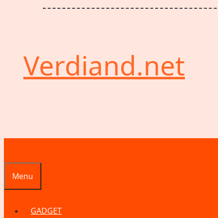
Verdiand.net
Menu
GADGET