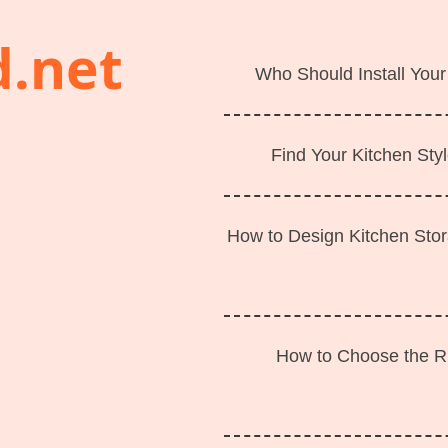
d.net
Who Should Install Your
Find Your Kitchen Styl
How to Design Kitchen Sto
How to Choose the Ri