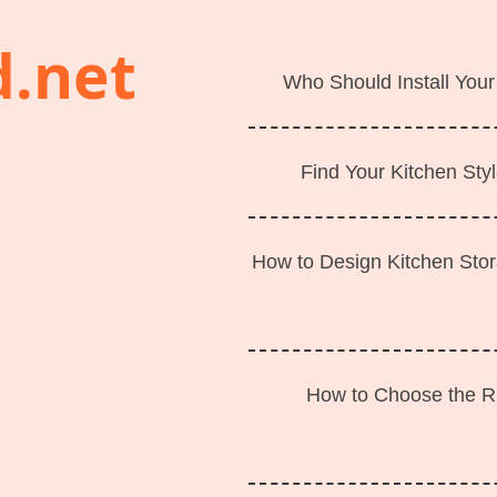
d.net
Who Should Install Your
Find Your Kitchen Styl
How to Design Kitchen Sto
How to Choose the Ri