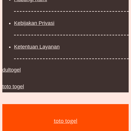
Kebijakan Privasi
Ketentuan Layanan
dultogel
toto togel
toto togel