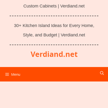
Custom Cabinets | Verdiand.net
30+ Kitchen Island Ideas for Every Home,
Style, and Budget | Verdiand.net
Verdiand.net
Menu