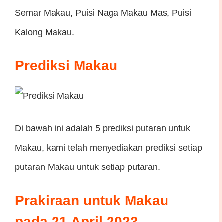
Semar Makau, Puisi Naga Makau Mas, Puisi
Kalong Makau.
Prediksi Makau
Di bawah ini adalah 5 prediksi putaran untuk
Makau, kami telah menyediakan prediksi setiap
putaran Makau untuk setiap putaran.
Prakiraan untuk Makau
pada 21 April 2023