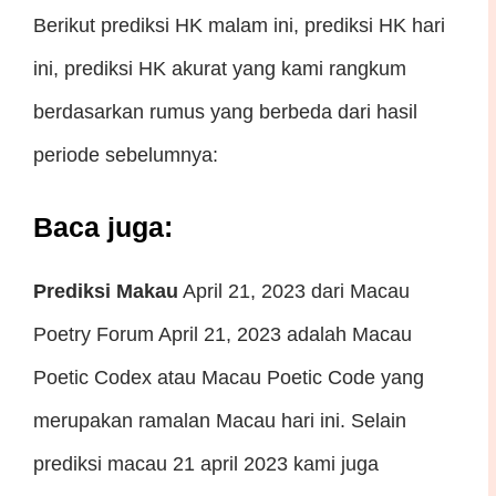
Berikut prediksi HK malam ini, prediksi HK hari
ini, prediksi HK akurat yang kami rangkum
berdasarkan rumus yang berbeda dari hasil
periode sebelumnya:
Baca juga:
Prediksi Makau
April 21, 2023 dari Macau
Poetry Forum April 21, 2023 adalah Macau
Poetic Codex atau Macau Poetic Code yang
merupakan ramalan Macau hari ini. Selain
prediksi macau 21 april 2023 kami juga