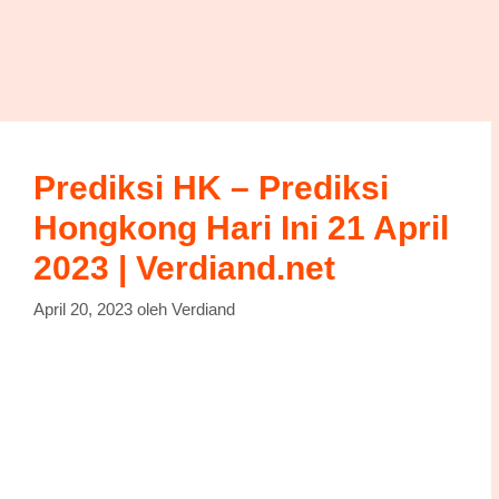
Prediksi HK – Prediksi
Hongkong Hari Ini 21 April
2023 | Verdiand.net
April 20, 2023
oleh
Verdiand