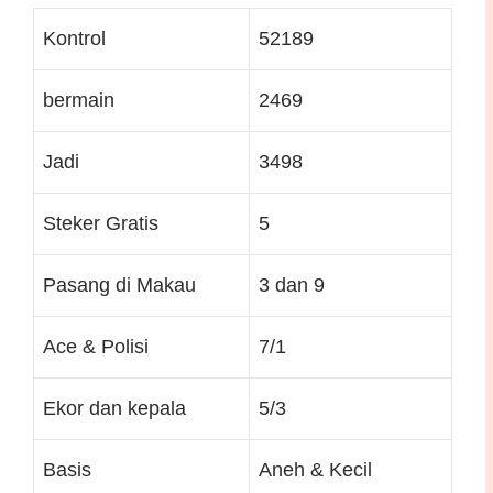
Kontrol
52189
bermain
2469
Jadi
3498
Steker Gratis
5
Pasang di Makau
3 dan 9
Ace & Polisi
7/1
Ekor dan kepala
5/3
Basis
Aneh & Kecil