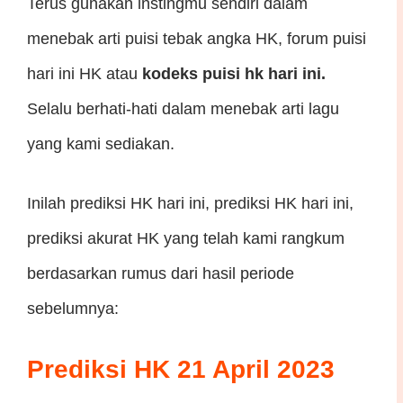
Terus gunakan instingmu sendiri dalam
menebak arti puisi tebak angka HK, forum puisi
hari ini HK atau
kodeks puisi hk hari ini.
Selalu berhati-hati dalam menebak arti lagu
yang kami sediakan.
Inilah prediksi HK hari ini, prediksi HK hari ini,
prediksi akurat HK yang telah kami rangkum
berdasarkan rumus dari hasil periode
sebelumnya:
Prediksi HK 21 April 2023