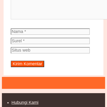
Nama
Surel
Situs
web
Hubungi Kami