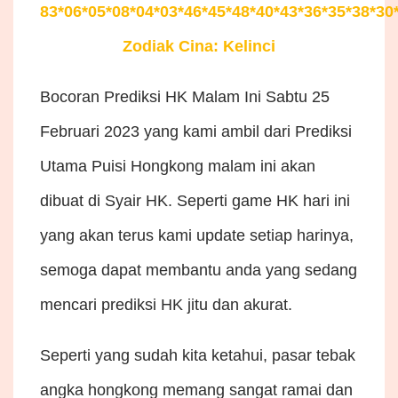
83*06*05*08*04*03*46*45*48*40*43*36*35*38*30
Zodiak Cina: Kelinci
Bocoran Prediksi HK Malam Ini Sabtu 25
Februari 2023 yang kami ambil dari Prediksi
Utama Puisi Hongkong malam ini akan
dibuat di Syair HK. Seperti game HK hari ini
yang akan terus kami update setiap harinya,
semoga dapat membantu anda yang sedang
mencari prediksi HK jitu dan akurat.
Seperti yang sudah kita ketahui, pasar tebak
angka hongkong memang sangat ramai dan