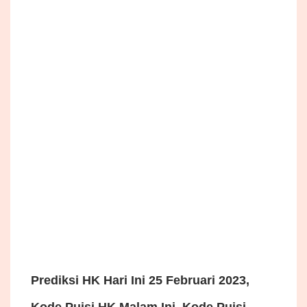
Prediksi HK Hari Ini 25 Februari 2023,
Kode Puisi HK Malam Ini, Kode Puisi