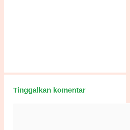
Tinggalkan komentar
Komentar