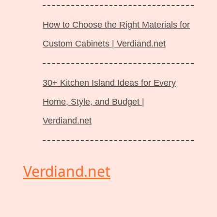
How to Choose the Right Materials for
Custom Cabinets | Verdiand.net
30+ Kitchen Island Ideas for Every
Home, Style, and Budget |
Verdiand.net
Verdiand.net