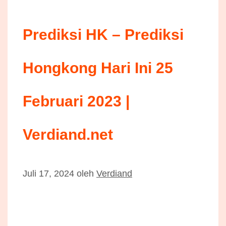
Prediksi HK – Prediksi
Hongkong Hari Ini 25
Februari 2023 |
Verdiand.net
Juli 17, 2024
oleh
Verdiand