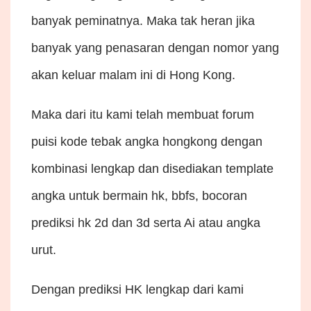
banyak peminatnya. Maka tak heran jika
banyak yang penasaran dengan nomor yang
akan keluar malam ini di Hong Kong.
Maka dari itu kami telah membuat forum
puisi kode tebak angka hongkong dengan
kombinasi lengkap dan disediakan template
angka untuk bermain hk, bbfs, bocoran
prediksi hk 2d dan 3d serta Ai atau angka
urut.
Dengan prediksi HK lengkap dari kami