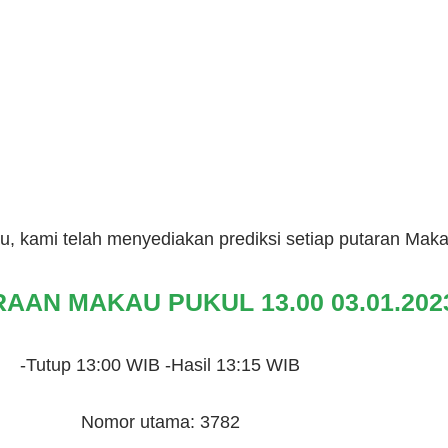
u, kami telah menyediakan prediksi setiap putaran Maka
RAAN MAKAU PUKUL 13.00 03.01.202
-Tutup 13:00 WIB -Hasil 13:15 WIB
Nomor utama: 3782