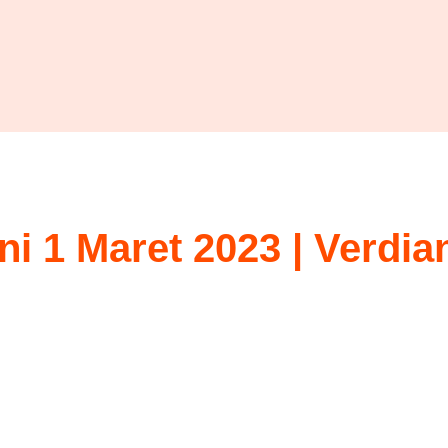
ni 1 Maret 2023 | Verdia