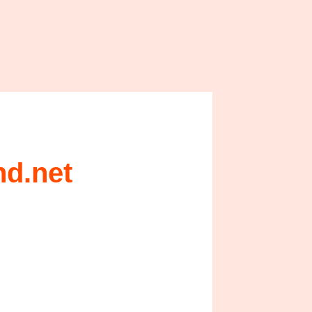
nd.net