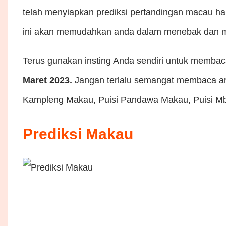
telah menyiapkan prediksi pertandingan macau har
ini akan memudahkan anda dalam menebak dan m
Terus gunakan insting Anda sendiri untuk membac
Maret 2023.
Jangan terlalu semangat membaca arti
Kampleng Makau, Puisi Pandawa Makau, Puisi Mb
Prediksi Makau