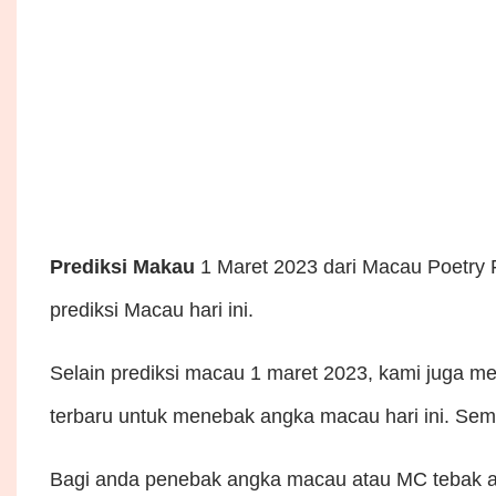
Prediksi Makau
1 Maret 2023 dari Macau Poetry
prediksi Macau hari ini.
Selain prediksi macau 1 maret 2023, kami juga me
terbaru untuk menebak angka macau hari ini. Sem
Bagi anda penebak angka macau atau MC tebak ang