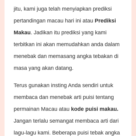
jitu, kami juga telah menyiapkan prediksi
pertandingan macau hari ini atau
Prediksi
Makau
. Jadikan itu prediksi
yang kami
terbitkan ini akan memudahkan anda dalam
menebak dan memasang angka tebakan di
masa yang akan datang.
Terus gunakan insting Anda sendiri untuk
membaca dan menebak arti puisi tentang
permainan Macau atau
kode puisi makau.
Jangan terlalu semangat membaca arti dari
lagu-lagu kami. Beberapa puisi tebak angka