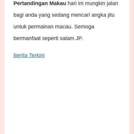
Pertandingan Makau
hari ini mungkin jalan
bagi anda yang sedang mencari angka jitu
untuk permainan macau. Semoga
bermanfaat seperti salam JP.
Berita Terkini