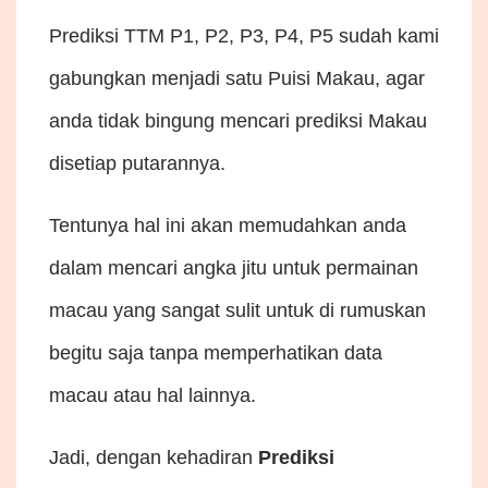
Prediksi TTM P1, P2, P3, P4, P5 sudah kami
gabungkan menjadi satu Puisi Makau, agar
anda tidak bingung mencari prediksi Makau
disetiap putarannya.
Tentunya hal ini akan memudahkan anda
dalam mencari angka jitu untuk permainan
macau yang sangat sulit untuk di rumuskan
begitu saja tanpa memperhatikan data
macau atau hal lainnya.
Jadi, dengan kehadiran
Prediksi