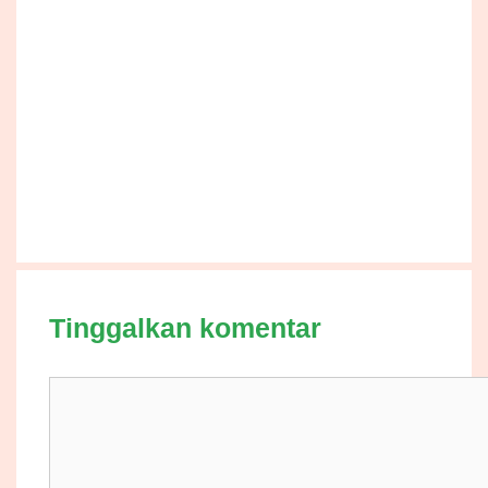
Tinggalkan komentar
Komentar