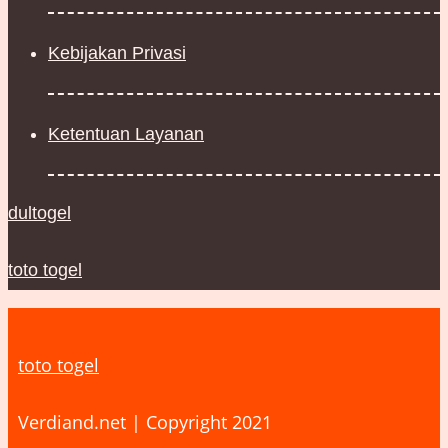
Kebijakan Privasi
Ketentuan Layanan
dultogel
toto togel
toto togel
Verdiand.net | Copyright 2021