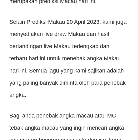
merupakan prediksi Macau hari ini.
Selain Prediksi Makau 20 April 2023, kami juga
menyediakan live draw Makau dan hasil
pertandingan live Makau terlengkap dan
terbaru hari ini untuk menebak angka Makau
hari ini. Semua lagu yang kami sajikan adalah
yang paling banyak diminta oleh para penebak
angka.
Bagi anda penebak angka macau atau MC
tebak angka macau yang ingin mencari angka
keluar atau bocoran macau jitu dan jitu, kami