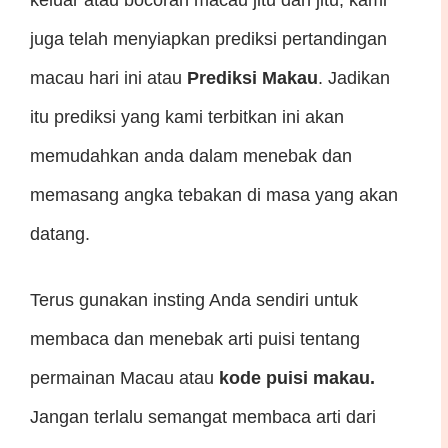
juga telah menyiapkan prediksi pertandingan
macau hari ini atau
Prediksi Makau
. Jadikan
itu prediksi
yang kami terbitkan ini akan
memudahkan anda dalam menebak dan
memasang angka tebakan di masa yang akan
datang.
Terus gunakan insting Anda sendiri untuk
membaca dan menebak arti puisi tentang
permainan Macau atau
kode puisi makau.
Jangan terlalu semangat membaca arti dari