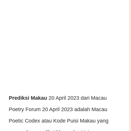
Prediksi Makau
20 April 2023 dari Macau
Poetry Forum 20 April 2023 adalah Macau
Poetic Codex atau Kode Puisi Makau yang