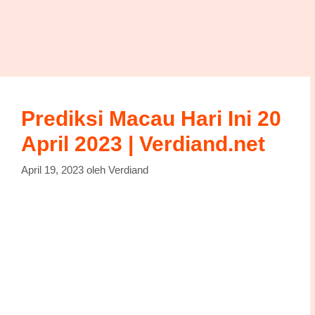
Prediksi Macau Hari Ini 20
April 2023 | Verdiand.net
April 19, 2023
oleh
Verdiand