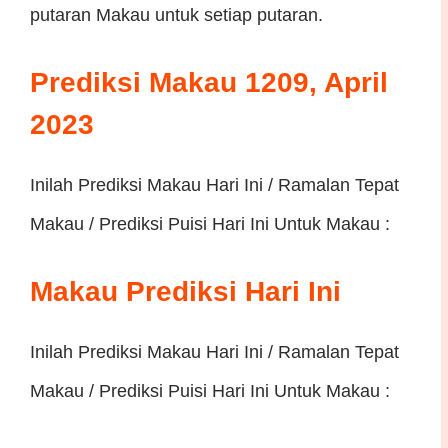
putaran Makau untuk setiap putaran.
Prediksi Makau 1209, April
2023
Inilah Prediksi Makau Hari Ini / Ramalan Tepat
Makau / Prediksi Puisi Hari Ini Untuk Makau :
Makau Prediksi Hari Ini
Inilah Prediksi Makau Hari Ini / Ramalan Tepat
Makau / Prediksi Puisi Hari Ini Untuk Makau :