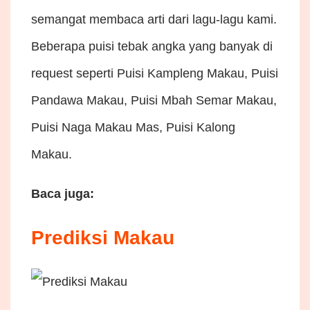
semangat membaca arti dari lagu-lagu kami.
Beberapa puisi tebak angka yang banyak di
request seperti Puisi Kampleng Makau, Puisi
Pandawa Makau, Puisi Mbah Semar Makau,
Puisi Naga Makau Mas, Puisi Kalong
Makau.
Baca juga:
Prediksi Makau