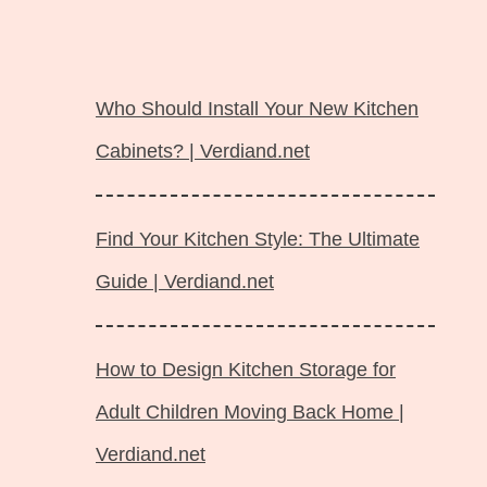
Langsung
ke
Who Should Install Your New Kitchen
isi
Cabinets? | Verdiand.net
Find Your Kitchen Style: The Ultimate
Guide | Verdiand.net
How to Design Kitchen Storage for
Adult Children Moving Back Home |
Verdiand.net