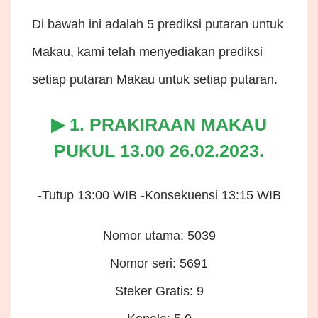
Di bawah ini adalah 5 prediksi putaran untuk
Makau, kami telah menyediakan prediksi
setiap putaran Makau untuk setiap putaran.
▶ 1. PRAKIRAAN MAKAU
PUKUL 13.00 26.02.2023.
-Tutup 13:00 WIB -Konsekuensi 13:15 WIB
Nomor utama: 5039
Nomor seri: 5691
Steker Gratis: 9