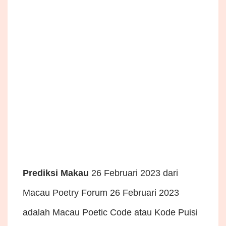
Prediksi Makau
26 Februari 2023 dari
Macau Poetry Forum 26 Februari 2023
adalah Macau Poetic Code atau Kode Puisi