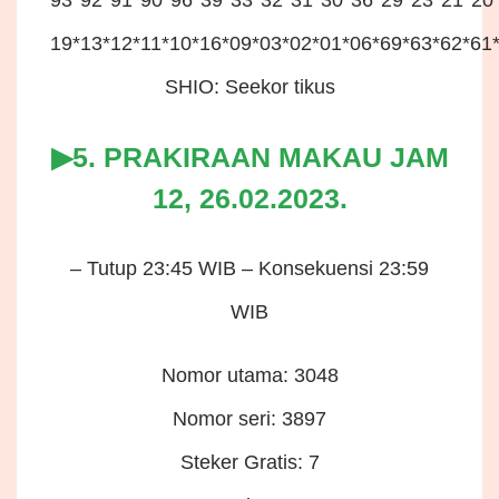
93*92*91*90*96*39*33*32*31*30*36*29*23*21*20
19*13*12*11*10*16*09*03*02*01*06*69*63*62*61
SHIO: Seekor tikus
▶5. PRAKIRAAN MAKAU JAM
12, 26.02.2023.
– Tutup 23:45 WIB – Konsekuensi 23:59
WIB
Nomor utama: 3048
Nomor seri: 3897
Steker Gratis: 7