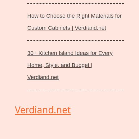
How to Choose the Right Materials for
Custom Cabinets | Verdiand.net
30+ Kitchen Island Ideas for Every
Home, Style, and Budget |
Verdiand.net
Verdiand.net