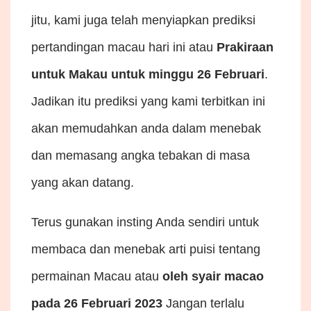
jitu, kami juga telah menyiapkan prediksi
pertandingan macau hari ini atau
Prakiraan
untuk Makau untuk minggu 26 Februari
.
Jadikan itu prediksi
yang kami terbitkan ini
akan memudahkan anda dalam menebak
dan memasang angka tebakan di masa
yang akan datang.
Terus gunakan insting Anda sendiri untuk
membaca dan menebak arti puisi tentang
permainan Macau atau
oleh syair macao
pada 26 Februari 2023
Jangan terlalu