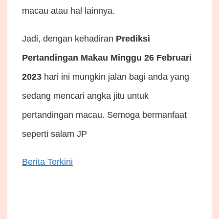
macau atau hal lainnya.
Jadi, dengan kehadiran
Prediksi
Pertandingan Makau Minggu 26 Februari
2023
hari ini mungkin jalan bagi anda yang
sedang mencari angka jitu untuk
pertandingan macau. Semoga bermanfaat
seperti salam JP
Berita Terkini