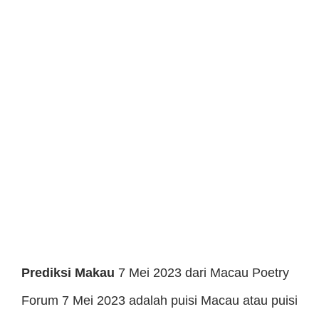
Prediksi Makau
7 Mei 2023 dari Macau Poetry
Forum 7 Mei 2023 adalah puisi Macau atau puisi