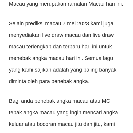
Macau yang merupakan ramalan Macau hari ini.
Selain prediksi macau 7 mei 2023 kami juga
menyediakan live draw macau dan live draw
macau terlengkap dan terbaru hari ini untuk
menebak angka macau hari ini. Semua lagu
yang kami sajikan adalah yang paling banyak
diminta oleh para penebak angka.
Bagi anda penebak angka macau atau MC
tebak angka macau yang ingin mencari angka
keluar atau bocoran macau jitu dan jitu, kami