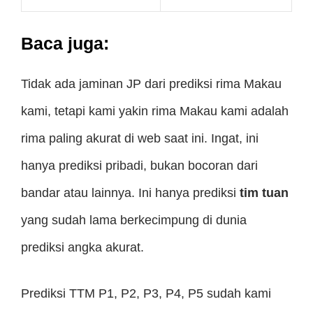
Baca juga:
Tidak ada jaminan JP dari prediksi rima Makau
kami, tetapi kami yakin rima Makau kami adalah
rima paling akurat di web saat ini. Ingat, ini
hanya prediksi pribadi, bukan bocoran dari
bandar atau lainnya. Ini hanya prediksi
tim tuan
yang sudah lama berkecimpung di dunia
prediksi angka akurat.
Prediksi TTM P1, P2, P3, P4, P5 sudah kami