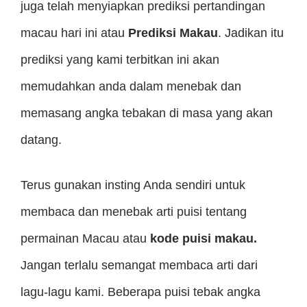
juga telah menyiapkan prediksi pertandingan
macau hari ini atau
Prediksi Makau
. Jadikan itu
prediksi
yang kami terbitkan ini akan
memudahkan anda dalam menebak dan
memasang angka tebakan di masa yang akan
datang.
Terus gunakan insting Anda sendiri untuk
membaca dan menebak arti puisi tentang
permainan Macau atau
kode puisi makau.
Jangan terlalu semangat membaca arti dari
lagu-lagu kami. Beberapa puisi tebak angka