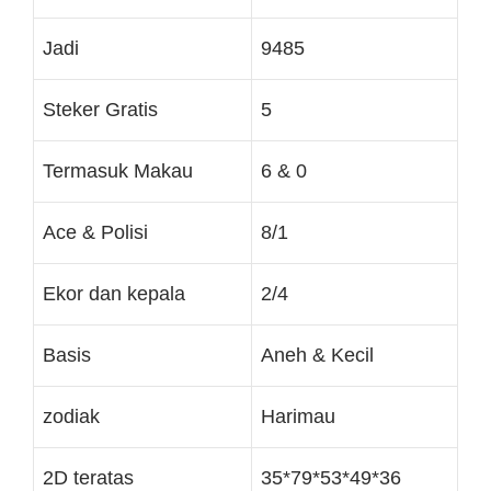
Jadi
9485
Steker Gratis
5
Termasuk Makau
6 & 0
Ace & Polisi
8/1
Ekor dan kepala
2/4
Basis
Aneh & Kecil
zodiak
Harimau
2D teratas
35*79*53*49*36