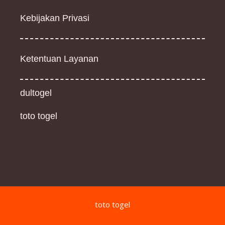
Kebijakan Privasi
Ketentuan Layanan
dultogel
toto togel
toto togel