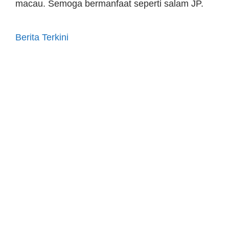
macau. Semoga bermanfaat seperti salam JP.
Berita Terkini