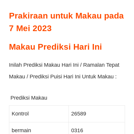
Prakiraan untuk Makau pada
7 Mei 2023
Makau Prediksi Hari Ini
Inilah Prediksi Makau Hari Ini / Ramalan Tepat
Makau / Prediksi Puisi Hari Ini Untuk Makau :
Prediksi Makau
Kontrol
26589
bermain
0316