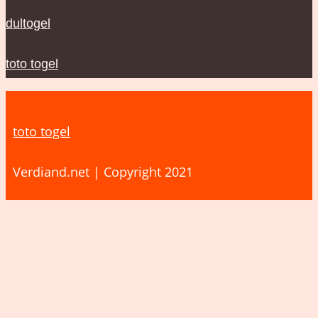
dultogel
toto togel
toto togel
Verdiand.net | Copyright 2021