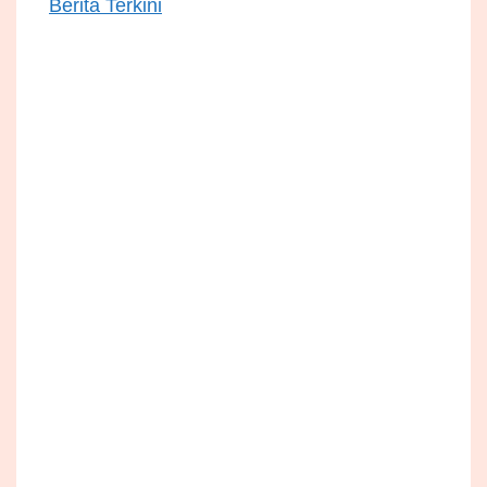
Berita Terkini