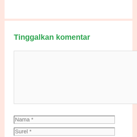
Tinggalkan komentar
Komentar
Nama
Surel
Situs