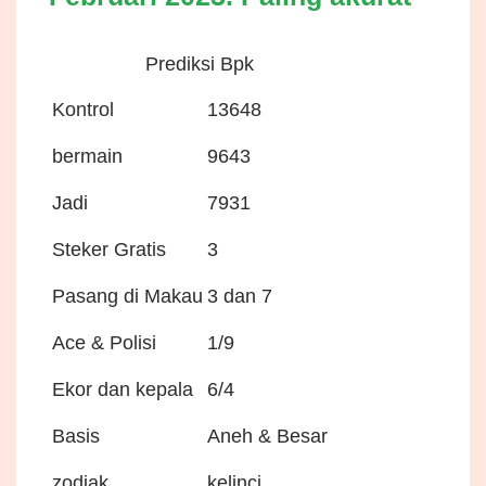
Prediksi Bpk
Kontrol
13648
bermain
9643
Jadi
7931
Steker Gratis
3
Pasang di Makau
3 dan 7
Ace & Polisi
1/9
Ekor dan kepala
6/4
Basis
Aneh & Besar
zodiak
kelinci