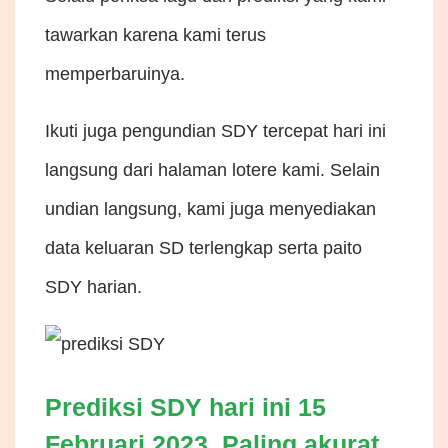
tawarkan karena kami terus
memperbaruinya.
Ikuti juga pengundian SDY tercepat hari ini
langsung dari halaman lotere kami. Selain
undian langsung, kami juga menyediakan
data keluaran SD terlengkap serta paito
SDY harian.
Prediksi SDY hari ini 15
Februari 2023. Paling akurat