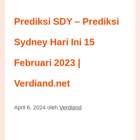
Prediksi SDY – Prediksi
Sydney Hari Ini 15
Februari 2023 |
Verdiand.net
April 6, 2024
oleh
Verdiand