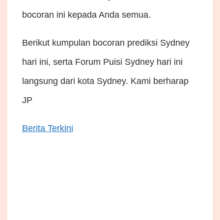
bocoran ini kepada Anda semua.
Berikut kumpulan bocoran prediksi Sydney
hari ini, serta Forum Puisi Sydney hari ini
langsung dari kota Sydney. Kami berharap
JP
Berita Terkini