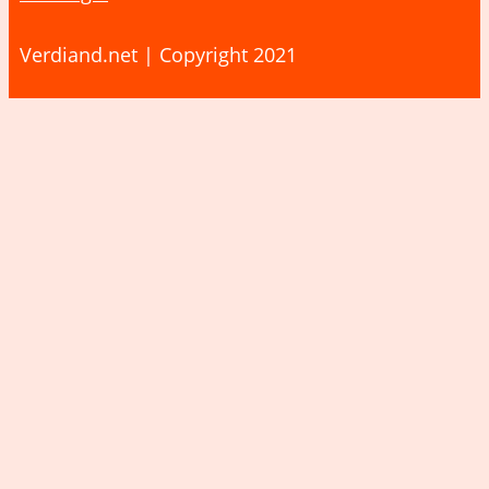
Verdiand.net | Copyright 2021