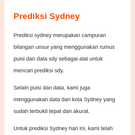
Prediksi Sydney
Prediksi sydney merupakan campuran
bilangan unsur yang menggunakan rumus
puisi dan data sdy sebagai alat untuk
mencari prediksi sdy.
Selain puisi dan data, kami juga
menggunakan data dari kota Sydney yang
sudah terbukti tepat dan akurat.
Untuk prediksi Sydney hari ini, kami telah