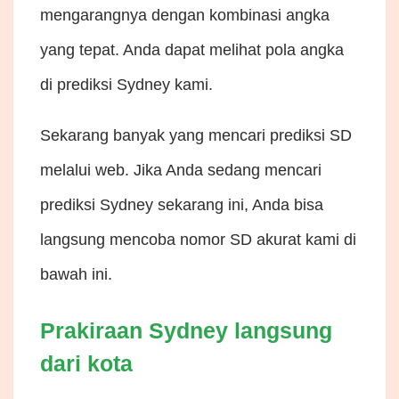
mengarangnya dengan kombinasi angka
yang tepat. Anda dapat melihat pola angka
di prediksi Sydney kami.
Sekarang banyak yang mencari prediksi SD
melalui web. Jika Anda sedang mencari
prediksi Sydney sekarang ini, Anda bisa
langsung mencoba nomor SD akurat kami di
bawah ini.
Prakiraan Sydney langsung
dari kota