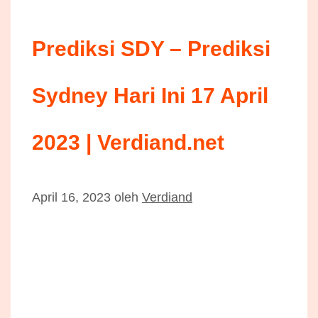
Prediksi SDY – Prediksi
Sydney Hari Ini 17 April
2023 | Verdiand.net
April 16, 2023
oleh
Verdiand