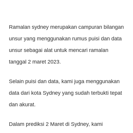
Ramalan sydney merupakan campuran bilangan
unsur yang menggunakan rumus puisi dan data
unsur sebagai alat untuk mencari ramalan
tanggal 2 maret 2023.
Selain puisi dan data, kami juga menggunakan
data dari kota Sydney yang sudah terbukti tepat
dan akurat.
Dalam prediksi 2 Maret di Sydney, kami