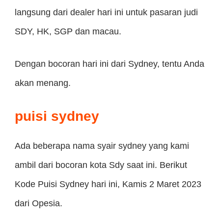
langsung dari dealer hari ini untuk pasaran judi
SDY, HK, SGP dan macau.
Dengan bocoran hari ini dari Sydney, tentu Anda
akan menang.
puisi sydney
Ada beberapa nama syair sydney yang kami
ambil dari bocoran kota Sdy saat ini. Berikut
Kode Puisi Sydney hari ini, Kamis 2 Maret 2023
dari Opesia.