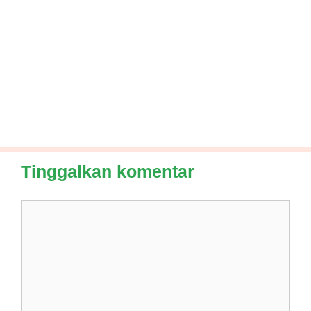
Tinggalkan komentar
Komentar