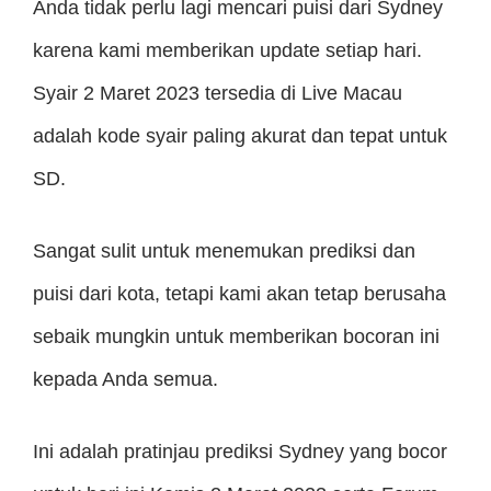
Anda tidak perlu lagi mencari puisi dari Sydney
karena kami memberikan update setiap hari.
Syair 2 Maret 2023 tersedia di Live Macau
adalah kode syair paling akurat dan tepat untuk
SD.
Sangat sulit untuk menemukan prediksi dan
puisi dari kota, tetapi kami akan tetap berusaha
sebaik mungkin untuk memberikan bocoran ini
kepada Anda semua.
Ini adalah pratinjau prediksi Sydney yang bocor