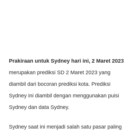
Prakiraan untuk Sydney hari ini, 2 Maret 2023
merupakan prediksi SD 2 Maret 2023 yang
diambil dari bocoran prediksi kota. Prediksi
Sydney ini diambil dengan menggunakan puisi
Sydney dan data Sydney.
Sydney saat ini menjadi salah satu pasar paling