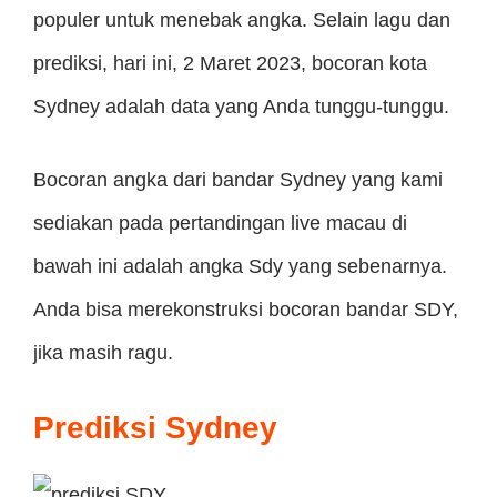
populer untuk menebak angka. Selain lagu dan
prediksi, hari ini, 2 Maret 2023, bocoran kota
Sydney adalah data yang Anda tunggu-tunggu.
Bocoran angka dari bandar Sydney yang kami
sediakan pada pertandingan live macau di
bawah ini adalah angka Sdy yang sebenarnya.
Anda bisa merekonstruksi bocoran bandar SDY,
jika masih ragu.
Prediksi Sydney