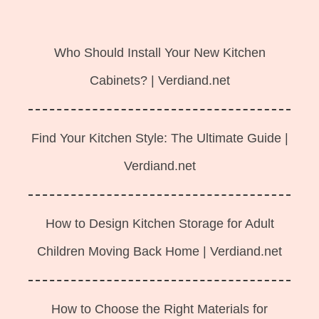
Langsung
ke
Who Should Install Your New Kitchen
isi
Cabinets? | Verdiand.net
Find Your Kitchen Style: The Ultimate Guide |
Verdiand.net
How to Design Kitchen Storage for Adult
Children Moving Back Home | Verdiand.net
How to Choose the Right Materials for