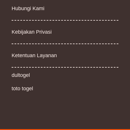
Hubungi Kami
Kebijakan Privasi
Ketentuan Layanan
dultogel
toto togel