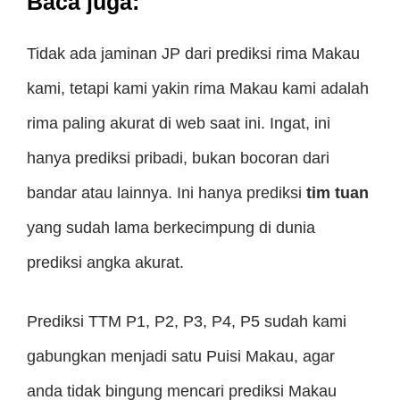
Baca juga:
Tidak ada jaminan JP dari prediksi rima Makau
kami, tetapi kami yakin rima Makau kami adalah
rima paling akurat di web saat ini. Ingat, ini
hanya prediksi pribadi, bukan bocoran dari
bandar atau lainnya. Ini hanya prediksi
tim tuan
yang sudah lama berkecimpung di dunia
prediksi angka akurat.
Prediksi TTM P1, P2, P3, P4, P5 sudah kami
gabungkan menjadi satu Puisi Makau, agar
anda tidak bingung mencari prediksi Makau