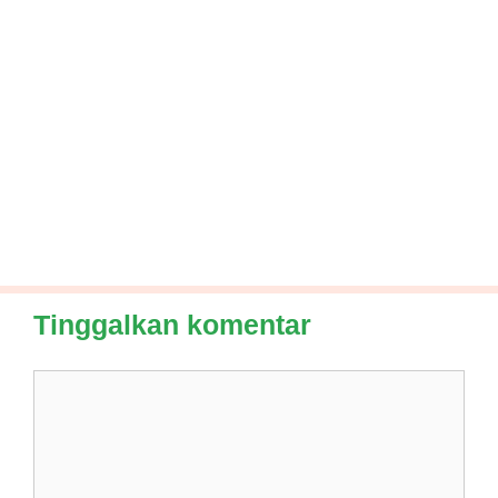
Tinggalkan komentar
Komentar