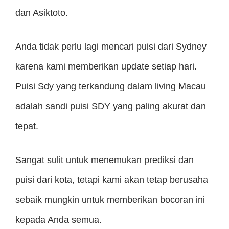
dan Asiktoto.
Anda tidak perlu lagi mencari puisi dari Sydney
karena kami memberikan update setiap hari.
Puisi Sdy yang terkandung dalam living Macau
adalah sandi puisi SDY yang paling akurat dan
tepat.
Sangat sulit untuk menemukan prediksi dan
puisi dari kota, tetapi kami akan tetap berusaha
sebaik mungkin untuk memberikan bocoran ini
kepada Anda semua.