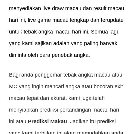
menyediakan live draw macau dan result macau
hari ini, live game macau lengkap dan terupdate
untuk tebak angka macau hari ini. Semua lagu
yang kami sajikan adalah yang paling banyak
diminta oleh para penebak angka.
Bagi anda penggemar tebak angka macau atau
MC yang ingin mencari angka atau bocoran exit
macau tepat dan akurat, kami juga telah
menyiapkan prediksi pertandingan macau hari
ini atau
Prediksi Makau
. Jadikan itu prediksi
yang kami terbitkan ini akan memudahkan anda