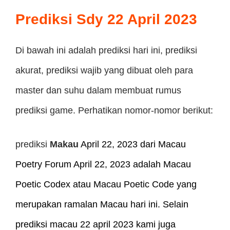
Prediksi Sdy 22 April 2023
Di bawah ini adalah prediksi hari ini, prediksi
akurat, prediksi wajib yang dibuat oleh para
master dan suhu dalam membuat rumus
prediksi game. Perhatikan nomor-nomor berikut:
prediksi
Makau
April 22, 2023 dari Macau
Poetry Forum April 22, 2023 adalah Macau
Poetic Codex atau Macau Poetic Code yang
merupakan ramalan Macau hari ini. Selain
prediksi macau 22 april 2023 kami juga