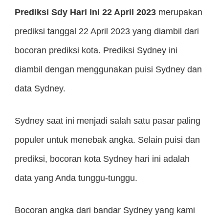
Prediksi Sdy Hari Ini 22 April 2023
merupakan
prediksi tanggal 22 April 2023 yang diambil dari
bocoran prediksi kota. Prediksi Sydney ini
diambil dengan menggunakan puisi Sydney dan
data Sydney.
Sydney saat ini menjadi salah satu pasar paling
populer untuk menebak angka. Selain puisi dan
prediksi, bocoran kota Sydney hari ini adalah
data yang Anda tunggu-tunggu.
Bocoran angka dari bandar Sydney yang kami