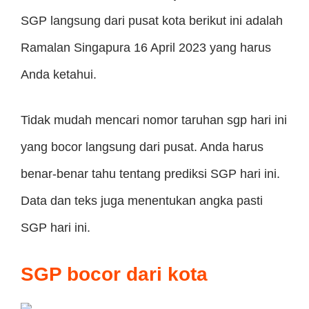
SGP langsung dari pusat kota berikut ini adalah
Ramalan Singapura 16 April 2023 yang harus
Anda ketahui.
Tidak mudah mencari nomor taruhan sgp hari ini
yang bocor langsung dari pusat. Anda harus
benar-benar tahu tentang prediksi SGP hari ini.
Data dan teks juga menentukan angka pasti
SGP hari ini.
SGP bocor dari kota