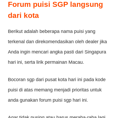
Forum puisi SGP langsung
dari kota
Berikut adalah beberapa nama puisi yang
terkenal dan direkomendasikan oleh dealer jika
Anda ingin mencari angka pasti dari Singapura
hari ini, serta lirik permainan Macau.
Bocoran sgp dari pusat kota hari ini pada kode
puisi di atas memang menjadi prioritas untuk
anda gunakan forum puisi sgp hari ini.
Agar tidak pusing atau harus meraba-raba lagi,