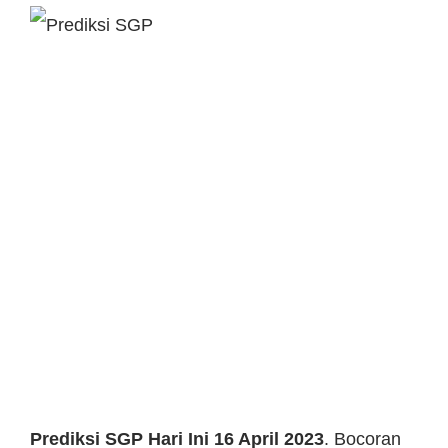
Prediksi SGP Hari Ini 16 April 2023
. Bocoran