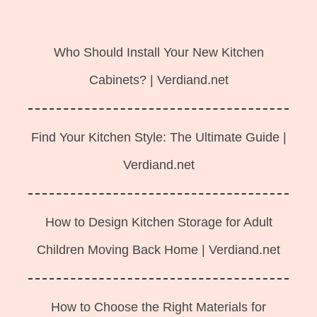
Langsung
ke
Who Should Install Your New Kitchen
isi
Cabinets? | Verdiand.net
Find Your Kitchen Style: The Ultimate Guide |
Verdiand.net
How to Design Kitchen Storage for Adult
Children Moving Back Home | Verdiand.net
How to Choose the Right Materials for