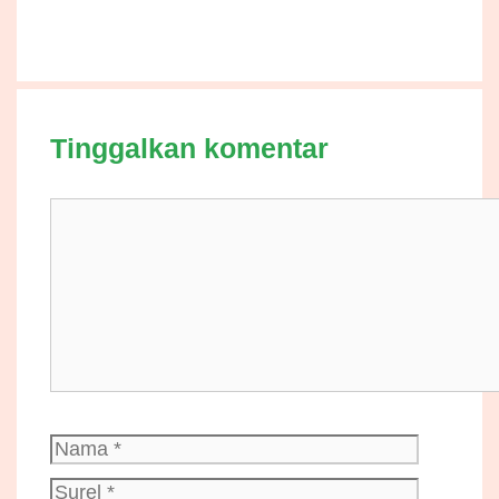
Tinggalkan komentar
Komentar
Nama
Surel
Situs