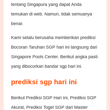
tentang Singapura yang dapat Anda
temukan di web. Namun, tidak semuanya
benar.
Kami selalu berusaha memberikan prediksi
Bocoran Taruhan SGP hari ini langsung dari
Singapore Pools Center. Berikut angka pasti
yang dibocorkan bandar sgp hari ini.
prediksi sgp hari ini
Berikut Prediksi SGP Hari Ini, Prediksi SGP
Akurat, Prediksi Togel SGP dari Master