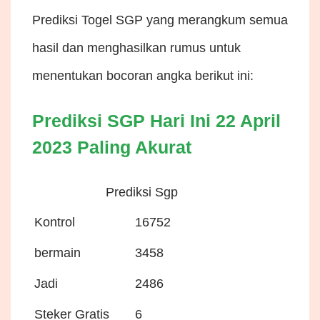
Prediksi Togel SGP yang merangkum semua
hasil dan menghasilkan rumus untuk
menentukan bocoran angka berikut ini:
Prediksi SGP Hari Ini 22 April
2023 Paling Akurat
Prediksi Sgp
Kontrol
16752
bermain
3458
Jadi
2486
Steker Gratis
6