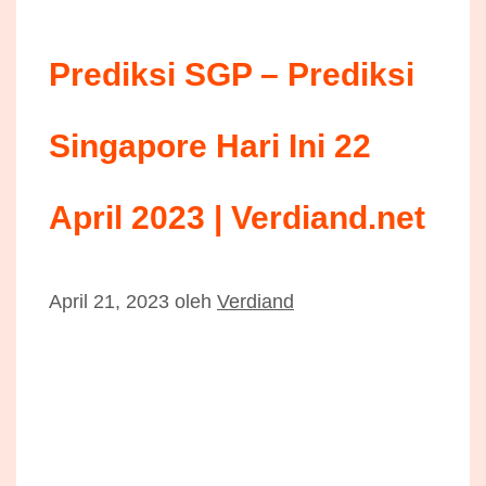
Prediksi SGP – Prediksi
Singapore Hari Ini 22
April 2023 | Verdiand.net
April 21, 2023
oleh
Verdiand