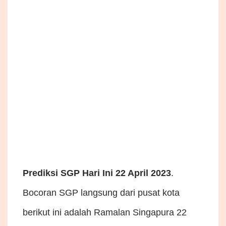
Prediksi SGP Hari Ini 22 April 2023
.
Bocoran SGP langsung dari pusat kota
berikut ini adalah Ramalan Singapura 22