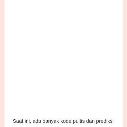
Saat ini, ada banyak kode puitis dan prediksi