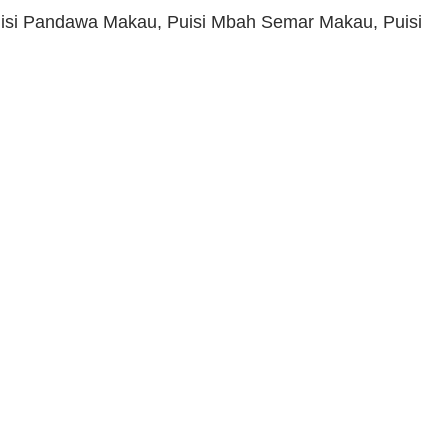
uisi Pandawa Makau, Puisi Mbah Semar Makau, Puisi