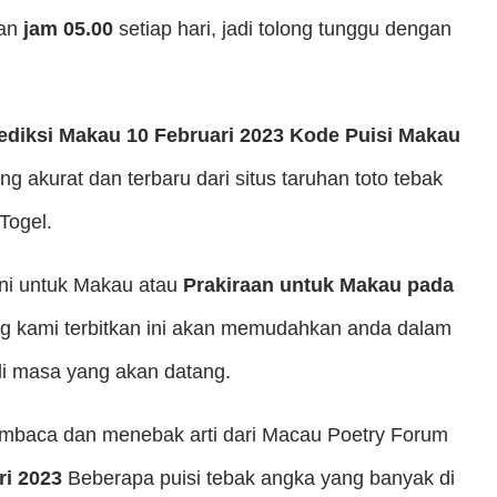
ian
jam 05.00
setiap hari, jadi tolong tunggu dengan
ediksi Makau 10 Februari 2023 Kode Puisi Makau
ing akurat dan terbaru dari situs taruhan toto tebak
Togel.
ini untuk Makau atau
Prakiraan untuk Makau pada
g kami terbitkan ini akan memudahkan anda dalam
 masa yang akan datang.
embaca dan menebak arti dari Macau Poetry Forum
ri 2023
Beberapa puisi tebak angka yang banyak di