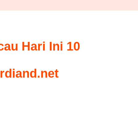
au Hari Ini 10
erdiand.net